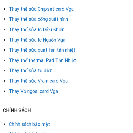
Thay thế sửa Chipset card Vga
Tại danh mục này, chúng tôi cung cấp đa dạng các loại
tụ
điện dùng cho card đồ họa VGA
, tương thích với nhiều dòng
Thay thế sửa cổng xuất hình
card màn hình từ phổ thông đến cao cấp. Sản phẩm được
Thay thế sửa Ic Điều Khiển
phân loại theo vật liệu, điện áp, dung lượng, kích thước và
đặc điểm sử dụng:
Thay thế sửa Ic Nguồn Vga
Thay thế sửa quạt fan tản nhiệt
Tụ hóa (Electrolytic Capacitor)
Thay thế thermal Pad Tản Nhiệt
Thường thấy ở các card đồ họa VGA đời cũ hoặc
Thay thế sửa tụ điện
dòng phổ thông
Thay thế sửa Vram card Vga
Giá rẻ, dễ thay, dung lượng cao
Thay Vỏ ngoài card Vga
Tuy nhiên, tuổi thọ không cao bằng tụ rắn, dễ bị
phồng hoặc rò rỉ sau vài năm sử dụng
CHÍNH SÁCH
Phù hợp để thay thế nhanh với chi phí thấp
Chính sách bảo mật
Tụ rắn (Solid Capacitor)