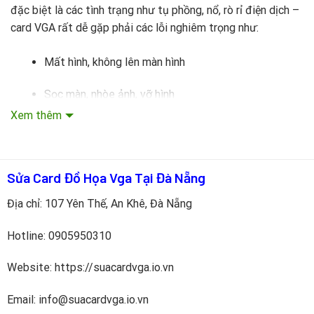
đặc biệt là các tình trạng như tụ phồng, nổ, rò rỉ điện dịch –
card VGA rất dễ gặp phải các lỗi nghiêm trọng như:
Mất hình, không lên màn hình
Sọc màn, nhòe ảnh, vỡ hình
Xem thêm
Máy tính treo, tắt ngang khi chạy game hoặc phần
mềm nặng
Sửa Card Đồ Họa Vga Tại Đà Nẵng
Không nhận card đồ họa VGA trong BIOS hoặc hệ
điều hành
Địa chỉ: 107 Yên Thế, An Khê, Đà Nẵng
Quạt card đồ họa VGA quay nhưng không xuất tín
Hotline:
0905950310
hiệu
Website: https://suacardvga.io.vn
Đây là những dấu hiệu điển hình cho thấy card đồ họa đang
gặp sự cố liên quan đến nguồn hoặc tụ điện. Việc thay đúng
Email: info@suacardvga.io.vn
loại tụ điện card đồ họa VGA không chỉ giúp khắc phục lỗi