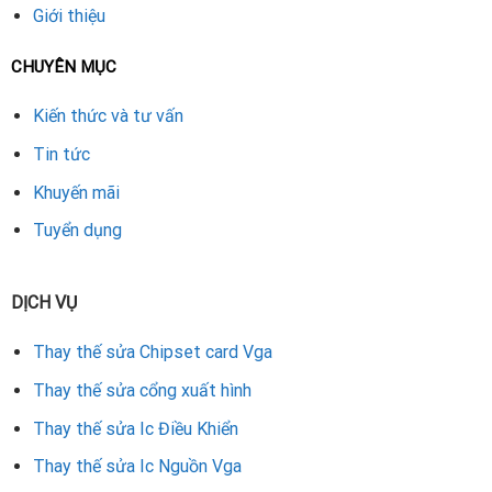
Việc thay tụ điện bo mạch card VGA GTX 1050 Ti đòi hỏi kỹ
Giới thiệu
thuật chính xác và kinh nghiệm thực tế. Với dịch vụ tại
Repair Card Vga, khách hàng hoàn toàn yên tâm về chất
CHUYÊN MỤC
lượng, độ an toàn và hiệu quả. Nếu card màn hình của bạn có
Kiến thức và tư vấn
dấu hiệu bất thường, hãy nhanh chóng liên hệ để được hỗ
trợ kịp thời.
Tin tức
Khuyến mãi
Rate this product
Tuyển dụng
DỊCH VỤ
Thay thế sửa Chipset card Vga
Thay thế sửa cổng xuất hình
Thay thế sửa Ic Điều Khiển
Thay thế sửa Ic Nguồn Vga