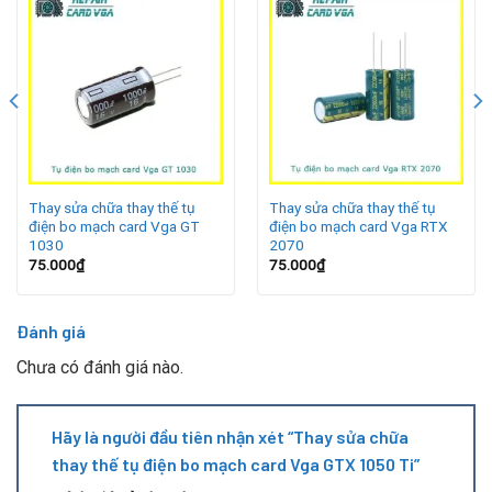
Nguồn điện chập chờn, không ổn định.
Nhiệt độ cao trong quá trình sử dụng lâu dài.
Card hoạt động liên tục với cường độ lớn.
Linh kiện tụ điện bị lão hóa hoặc kém chất lượng.
Dấu hiệu nhận biết tụ điện gặp vấn đề
Thay sửa chữa thay thế tụ
Thay sửa chữa thay thế tụ
điện bo mạch card Vga GT
điện bo mạch card Vga RTX
1030
2070
75.000
₫
75.000
₫
Đánh giá
Chưa có đánh giá nào.
Hãy là người đầu tiên nhận xét “Thay sửa chữa
thay thế tụ điện bo mạch card Vga GTX 1050 Ti”