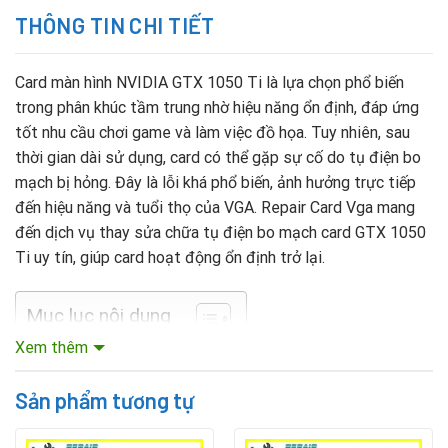
THÔNG TIN CHI TIẾT
Card màn hình NVIDIA GTX 1050 Ti là lựa chọn phổ biến
trong phân khúc tầm trung nhờ hiệu năng ổn định, đáp ứng
tốt nhu cầu chơi game và làm việc đồ họa. Tuy nhiên, sau
thời gian dài sử dụng, card có thể gặp sự cố do tụ điện bo
mạch bị hỏng. Đây là lỗi khá phổ biến, ảnh hưởng trực tiếp
đến hiệu năng và tuổi thọ của VGA. Repair Card Vga mang
đến dịch vụ thay sửa chữa tụ điện bo mạch card GTX 1050
Ti uy tín, giúp card hoạt động ổn định trở lại.
Mục lục nội dung
Xem thêm
Nguyên nhân tụ điện card GTX 1050 Ti hỏng
Sản phẩm tương tự
Một số nguyên nhân thường gặp: