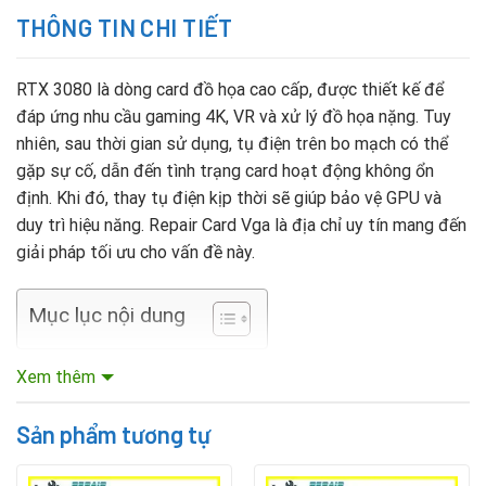
THÔNG TIN CHI TIẾT
RTX 3080 là dòng card đồ họa cao cấp, được thiết kế để
đáp ứng nhu cầu gaming 4K, VR và xử lý đồ họa nặng. Tuy
nhiên, sau thời gian sử dụng, tụ điện trên bo mạch có thể
gặp sự cố, dẫn đến tình trạng card hoạt động không ổn
định. Khi đó, thay tụ điện kịp thời sẽ giúp bảo vệ GPU và
duy trì hiệu năng. Repair Card Vga là địa chỉ uy tín mang đến
giải pháp tối ưu cho vấn đề này.
Mục lục nội dung
Nguyên nhân tụ điện RTX 3080 bị hỏng
Xem thêm
Tụ điện trên bo mạch card RTX 3080 có thể hỏng vì:
Sản phẩm tương tự
Nguồn điện không ổn định, gây hiện tượng quá áp hoặc