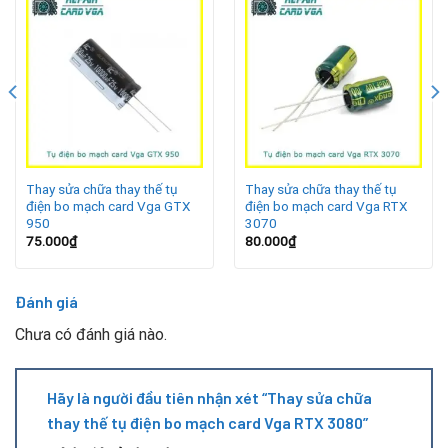
sụt áp.
Card phải chạy liên tục ở mức tải cao.
Tản nhiệt không tốt, khiến linh kiện bị nóng quá mức.
Linh kiện đã hết tuổi thọ sau thời gian dài sử dụng.
Dấu hiệu cần thay tụ điện
Thay sửa chữa thay thế tụ
Thay sửa chữa thay thế tụ
điện bo mạch card Vga GTX
điện bo mạch card Vga RTX
950
3070
75.000
₫
80.000
₫
Đánh giá
Chưa có đánh giá nào.
Hãy là người đầu tiên nhận xét “Thay sửa chữa
thay thế tụ điện bo mạch card Vga RTX 3080”