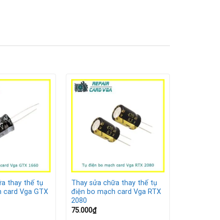
a thay thế tụ
Thay sửa chữa thay thế tụ
h card Vga GTX
điện bo mạch card Vga RTX
2080
75.000
₫