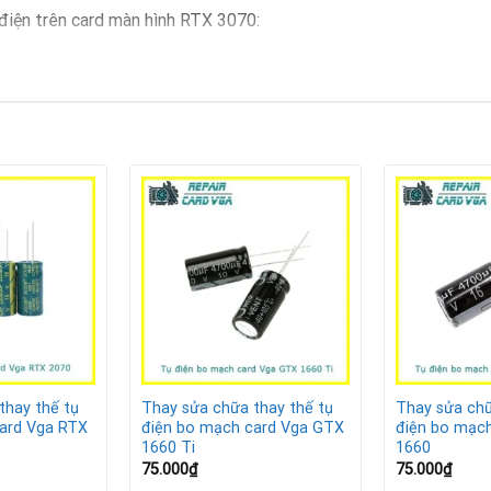
điện trên card màn hình RTX 3070:
tỏa nhiệt cao.
iều.
ay tụ điện
thay thế tụ
Thay sửa chữa thay thế tụ
Thay sửa chữ
ard Vga RTX
điện bo mạch card Vga GTX
điện bo mạc
1660 Ti
1660
75.000
₫
75.000
₫