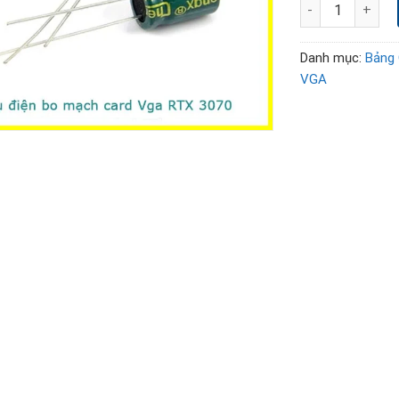
Thay sửa chữa th
Danh mục:
Bảng 
VGA