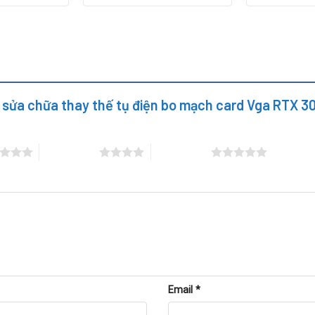
y sửa chữa thay thế tụ điện bo mạch card Vga RTX 3
4 trên 5 sao
5 trên 5 sao
ở tụ điện qua những dấu hiệu sau:
 chạy ứng dụng nặng.
 tín hiệu.
Email
*