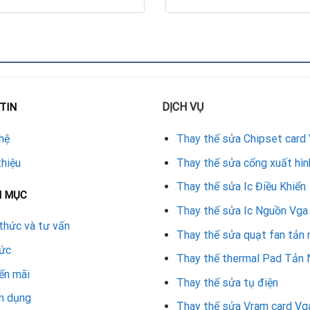
dịch.
 thời
070 hoạt động ổn định mà còn:
DỊCH VỤ
TIN
.
hệ
Thay thế sửa Chipset card
ng.
thiệu
Thay thế sửa cổng xuất hìn
Thay thế sửa Ic Điều Khiển
ặc thiết kế.
N MỤC
Thay thế sửa Ic Nguồn Vga
thức và tư vấn
Thay thế sửa quạt fan tản 
tức
Thay thế thermal Pad Tản 
ến mãi
Thay thế sửa tụ điện
ửa chữa và thay thế linh kiện card màn hình. Với đội ngũ kỹ thuậ
n dụng
u quả và uy tín. Nếu bạn cần
thay chip VGA card màn hình ở Đà N
Thay thế sửa Vram card Vg