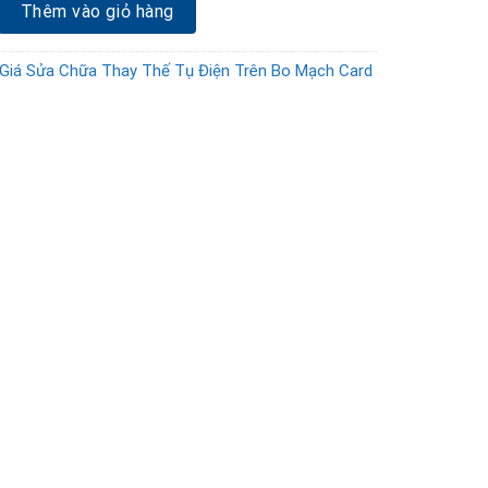
ay thế tụ điện bo mạch card Vga RTX 3070 số lượng
Thêm vào giỏ hàng
Giá Sửa Chữa Thay Thế Tụ Điện Trên Bo Mạch Card