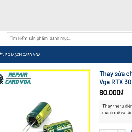
Tìm
kiếm:
RÊN BO MẠCH CARD VGA
Thay sửa ch
Vga RTX 30
80.000
₫
Thay thế tụ điệ
mạnh mẽ và tăng