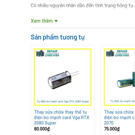
Có nhiều nguyên nhân dẫn đến tình trạng hỏng tụ 
Nguồn điện không ổn định, dễ gây sốc điện.
Xem thêm
Card hoạt động lâu dài trong môi trường nóng, 
Sản phẩm tương tự
Linh kiện bị lão hóa theo thời gian sử dụng.
Điều kiện môi trường ẩm thấp hoặc bám bụi nh
Biểu hiện card RTX 3070 cần th
y thế tụ
Thay sửa chữa thay thế tụ
Thay sửa chữa 
d Vga
điện bo mạch card Vga RTX
điện bo mạch c
2080 Super
2070
80.000
₫
75.000
₫