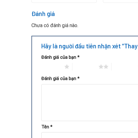
Đánh giá
Chưa có đánh giá nào.
Hãy là người đầu tiên nhận xét “Tha
Đánh giá của bạn
*
1 trên 5 sao
2 trên 5 sao
3 trên 5 sao
Đánh giá của bạn
*
Người dùng có thể nhận biết card đang gặp sự cố 
Máy tính thường xuyên bị đứng hoặc reset khi
Màn hình xuất hiện nhiễu hình, vỡ hình hoặc mất
Tên
*