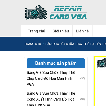
Skip
to
content
Trang chủ
Giới thiệu
Liên hệ
TRANG CHỦ
/
BẢNG GIÁ SỬA CHỮA THAY THẾ TỤ ĐIỆN T
Danh mục sản phẩm
Bảng Giá Sửa Chữa Thay Thế
Chip Card Đồ Họa Màn Hình
(30)
VGA
Bảng Giá Sửa Chữa Thay Thế
Cổng Xuất Hình Card Đồ Họa
(31)
Màn Hình VGA