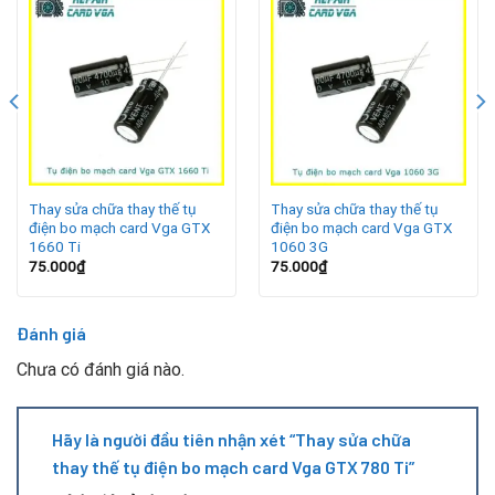
nguồn điện và bảo vệ các vi mạch. Một số nguyên nhân
chính dẫn đến hỏng tụ gồm:
Nguồn điện chập chờn, không ổn định.
Card hoạt động liên tục trong môi trường nhiệt độ cao.
Bụi bẩn và độ ẩm làm giảm tuổi thọ linh kiện.
Thay sửa chữa thay thế tụ
Thay sửa chữa thay thế tụ
điện bo mạch card Vga GTX
điện bo mạch card Vga GTX
Tụ điện đã quá hạn sử dụng và xuống cấp theo thời gian.
1660 Ti
1060 3G
75.000
₫
75.000
₫
Những yếu tố này nếu không được khắc phục kịp thời sẽ
ảnh hưởng đến toàn bộ bo mạch.
Đánh giá
Dấu hiệu tụ điện card VGA GTX 780 Ti gặp sự cố
Chưa có đánh giá nào.
Hãy là người đầu tiên nhận xét “Thay sửa chữa
thay thế tụ điện bo mạch card Vga GTX 780 Ti”