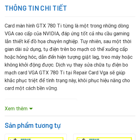
THÔNG TIN CHI TIẾT
Card màn hình GTX 780 Ti từng là một trong những dòng
VGA cao cấp của NVIDIA, đáp ứng tốt cả nhu cầu gaming
lẫn thiết kế đồ họa chuyên nghiệp. Tuy nhiên, sau một thời
gian dài sử dụng, tụ điện trên bo mạch có thể xuống cấp
hoặc hỏng hóc, dẫn đến hiện tượng giật lag, treo máy hoặc
không khởi động được. Dịch vụ thay sửa chữa tụ điện bo
mạch card VGA GTX 780 Ti tại Repair Card Vga sẽ giúp
khắc phục triệt để tình trạng này, khôi phục hiệu năng cho
card một cách bền vững.
Mục lục nội dung
Xem thêm
Sản phẩm tương tự
Nguyên nhân tụ điện GTX 780 Ti bị hỏng
Tụ điện là thành phần quan trọng, đảm nhiệm việc ổn định