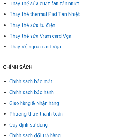
Repair Card Vga cam kết mang lại sự hài lòng, giúp card
Thay thế sửa quạt fan tản nhiệt
hoạt động ổn định và bền bỉ. Nếu card VGA của bạn đang
Thay thế thermal Pad Tản Nhiệt
gặp sự cố, hãy liên hệ ngay để được hỗ trợ nhanh chóng và
hiệu quả.
Thay thế sửa tụ điện
Thay thế sửa Vram card Vga
Rate this product
Thay Vỏ ngoài card Vga
CHÍNH SÁCH
Chính sách bảo mật
Chính sách bảo hành
Giao hàng & Nhận hàng
Phương thức thanh toán
Quy định sử dụng
Chính sách đổi trả hàng