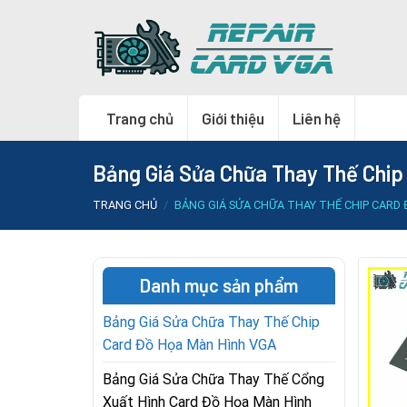
Skip
to
content
Trang chủ
Giới thiệu
Liên hệ
Bảng Giá Sửa Chữa Thay Thế Chip
TRANG CHỦ
/
BẢNG GIÁ SỬA CHỮA THAY THẾ CHIP CARD
Danh mục sản phẩm
Bảng Giá Sửa Chữa Thay Thế Chip
Card Đồ Họa Màn Hình VGA
Bảng Giá Sửa Chữa Thay Thế Cổng
Xuất Hình Card Đồ Họa Màn Hình