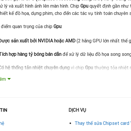
ử lý và xuất hình ảnh lên màn hình. Chip
Gpu
quyết định gần như 
hiết kế đồ họa, dựng phim, cho đến các tác vụ tính toán chuyên s
điểm quan trọng của chip
Gpu
:
Được sản xuất bởi NVIDIA hoặc AMD
(2 hãng GPU lớn nhất thế gi
Tích hợp hàng tỷ bóng bán dẫn
để xử lý dữ liệu đồ họa song song
Có hệ thống tản nhiệt chuyên dụng
vì chip
Gpu
thường tỏa nhiệt r
hêm
Ảnh hưởng trực tiếp đến hiệu năng máy tính
: chơi game mượt hay 
vào chip
Gpu
.
trò của chip Gpu trên card màn hình
DỊCH VỤ
TIN
u được ví như “trái tim” của card màn hình. Nó đảm nhận nhiều n
hệ
Thay thế sửa Chipset card
Xử lý hình ảnh và video
: Tạo ra hình ảnh từ dữ liệu số và hiển thị 