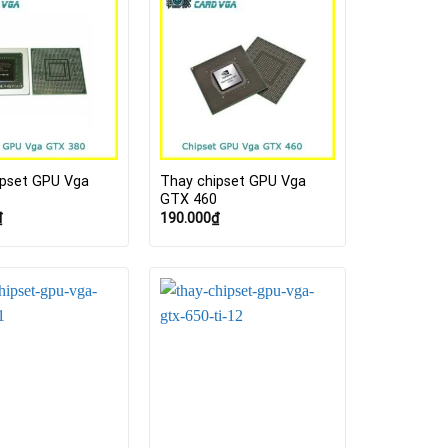
ipset GPU Vga
Thay chipset GPU Vga
0
GTX 460
₫
190.000
₫