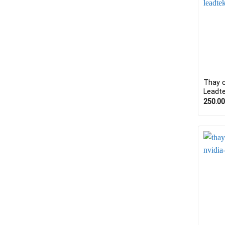
Thay 
Leadt
250.0