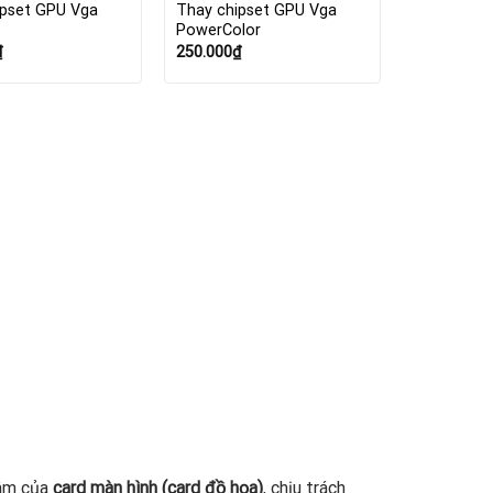
ipset GPU Vga
Thay chipset GPU Vga
PowerColor
₫
250.000
₫
tâm của
card màn hình (card đồ họa)
, chịu trách