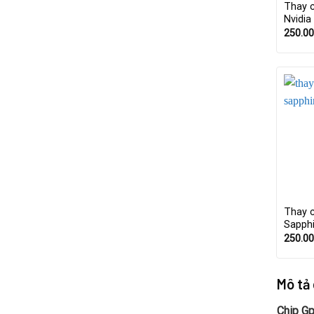
Thay 
Nvidia
250.0
Thay 
Sapph
250.0
Mô tả
Chip G