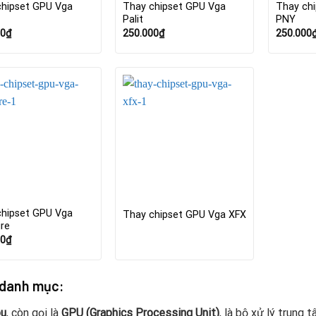
chipset GPU Vga
Thay chipset GPU Vga
Thay ch
Palit
PNY
00
₫
250.000
₫
250.000
chipset GPU Vga
Thay chipset GPU Vga XFX
ire
00
₫
 danh mục:
pu
, còn gọi là
GPU (Graphics Processing Unit)
, là bộ xử lý trung 