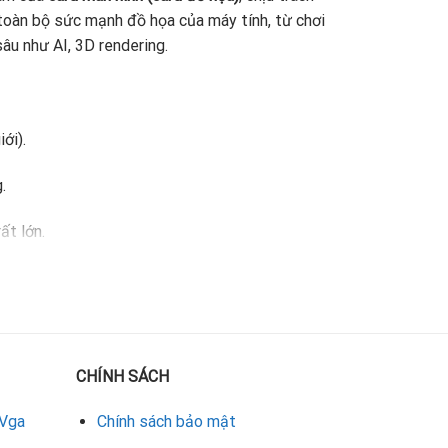
toàn bộ sức mạnh đồ họa của máy tính, từ chơi
âu như AI, 3D rendering.
ới).
.
ất lớn.
giật lag, thiết kế nhanh hay chậm, đều phụ thuộc
CHÍNH SÁCH
hiệm vụ quan trọng:
 Vga
Chính sách bảo mật
lên màn hình.