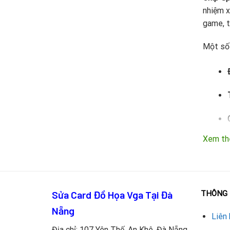
nhiệm x
game, t
Một số 
Xem t
Vai 
Sửa Card Đồ Họa Vga Tại Đà
THÔNG 
Chip Gp
Nẵng
Liên 
Địa chỉ: 107 Yên Thế, An Khê, Đà Nẵng