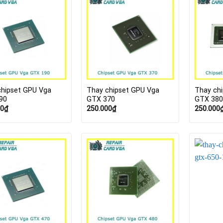
chipset GPU Vga
Thay chipset GPU Vga
Thay ch
90
GTX 370
GTX 38
00
₫
250.000
₫
250.000