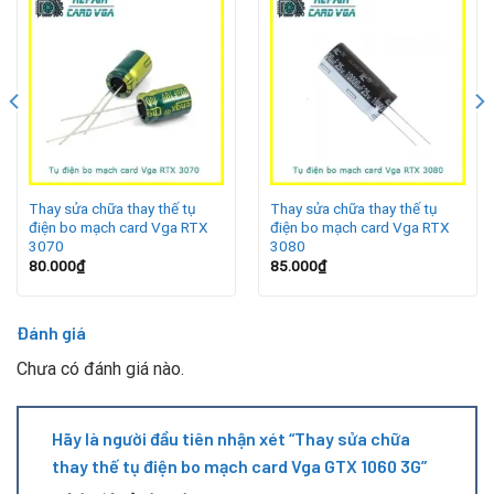
Nguồn điện không ổn định, dễ gây chập tụ điện.
Card hoạt động quá tải hoặc trong môi trường nhiệt độ
cao.
Tụ điện kém chất lượng, nhanh bị lão hóa theo thời gian.
Thay sửa chữa thay thế tụ
Thay sửa chữa thay thế tụ
Bụi bẩn, ẩm mốc ảnh hưởng đến bo mạch và linh kiện.
điện bo mạch card Vga RTX
điện bo mạch card Vga RTX
3070
3080
Dấu hiệu nhận biết tụ điện hỏng
80.000
₫
85.000
₫
Đánh giá
Chưa có đánh giá nào.
Hãy là người đầu tiên nhận xét “Thay sửa chữa
thay thế tụ điện bo mạch card Vga GTX 1060 3G”