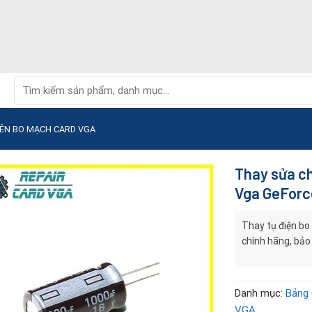
Tìm
kiếm:
RÊN BO MẠCH CARD VGA
Thay sửa ch
Vga GeForc
Thay tụ điện bo
chính hãng, bảo
Danh mục:
Bảng 
VGA