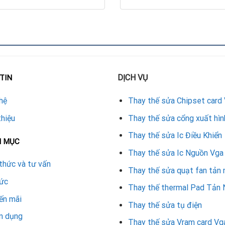
ông phát sinh ngoài ý muốn.
a để khách hàng yên tâm sử dụng lâu dài.
GeForce 730?
 nhưng hình ảnh giật, đứng máy.
DỊCH VỤ
TIN
 hiệu hình ảnh.
hoặc chảy dịch.
hệ
Thay thế sửa Chipset card
 game có cấu hình thấp đến trung bình.
thiệu
Thay thế sửa cổng xuất hìn
Thay thế sửa Ic Điều Khiển
 hãy nhanh chóng mang card của mình đến Repair Card Vga để được
N MỤC
Thay thế sửa Ic Nguồn Vga
thức và tư vấn
Thay thế sửa quạt fan tản 
n sửa chữa và thay thế tụ điện cho nhiều dòng card, trong đó c
tức
a chữa nhanh chóng. Đặc biệt, nếu bạn đang cần
sửa card màn hìn
Thay thế thermal Pad Tản 
ến mãi
Thay thế sửa tụ điện
n dụng
Thay thế sửa Vram card Vg