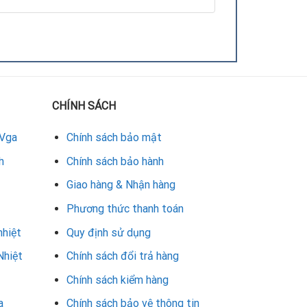
CHÍNH SÁCH
 Vga
Chính sách bảo mật
h
Chính sách bảo hành
Giao hàng & Nhận hàng
 hỗ trợ kịp thời. Đây là giải pháp tiết kiệm chi
Phương thức thanh toán
nhiệt
Quy định sử dụng
ó GeForce 730. Khách hàng có thể hoàn toàn yên
h tại Đà Nẵng
, Repair Card Vga chính là địa chỉ
Nhiệt
Chính sách đổi trả hàng
Chính sách kiểm hàng
a
Chính sách bảo vệ thông tin