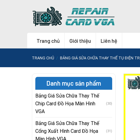
Skip
to
content
Trang chủ
Giới thiệu
Liên hệ
TRANG CHỦ
/
BẢNG GIÁ SỬA CHỮA THAY THẾ TỤ ĐIỆN T
Danh mục sản phẩm
Bảng Giá Sửa Chữa Thay Thế
Chip Card Đồ Họa Màn Hình
(30)
VGA
Bảng Giá Sửa Chữa Thay Thế
Cổng Xuất Hình Card Đồ Họa
(31)
Màn Hình VGA