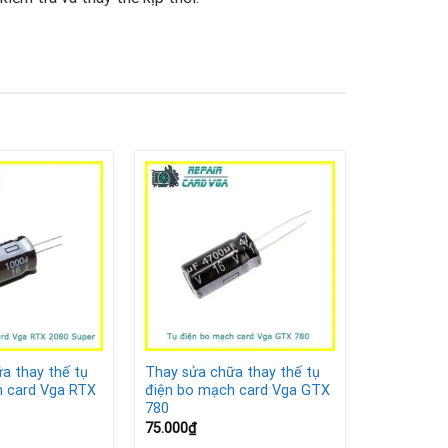
ịnh và bền bỉ:
ỏng.
 ban đầu.
a thay thế tụ
Thay sửa chữa thay thế tụ
h card Vga RTX
điện bo mạch card Vga GTX
780
75.000
₫