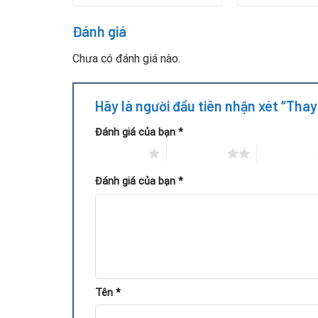
Đánh giá
Chưa có đánh giá nào.
Hãy là người đầu tiên nhận xét “Tha
Đánh giá của bạn
*
1 trên 5 sao
2 trên 5 sao
3 trên 5 sao
Đánh giá của bạn
*
Vì sao nên chọn Repair Card V
Kinh nghiệm chuyên sâu: Đội ngũ kỹ thuật viên
Tên
*
Linh kiện chất lượng: Cam kết sử dụng tụ điện 