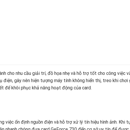
 cho nhu cầu giải trí, đồ họa nhẹ và hỗ trợ tốt cho công việc vă
 điện, gây nên hiện tượng máy tính không hiển thị, treo khi chơi
iết để khôi phục khả năng hoạt động của card.
 việc ổn định nguồn điện và hỗ trợ xử lý tín hiệu hình ảnh. Khi t
ần nhanh chóng đưa card GeForce 730 đến cơ sở uy tín để được ki