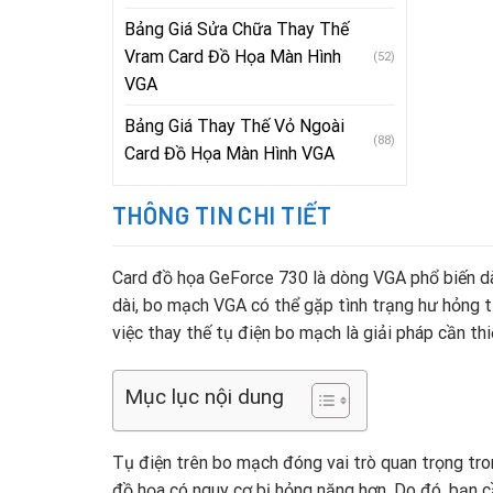
Bảng Giá Sửa Chữa Thay Thế
Vram Card Đồ Họa Màn Hình
(52)
VGA
Bảng Giá Thay Thế Vỏ Ngoài
(88)
Card Đồ Họa Màn Hình VGA
THÔNG TIN CHI TIẾT
Card đồ họa GeForce 730 là dòng VGA phổ biến dành
dài, bo mạch VGA có thể gặp tình trạng hư hỏng tụ
việc thay thế tụ điện bo mạch là giải pháp cần th
Mục lục nội dung
Tụ điện trên bo mạch đóng vai trò quan trọng trong
đồ họa có nguy cơ bị hỏng nặng hơn. Do đó, bạn c