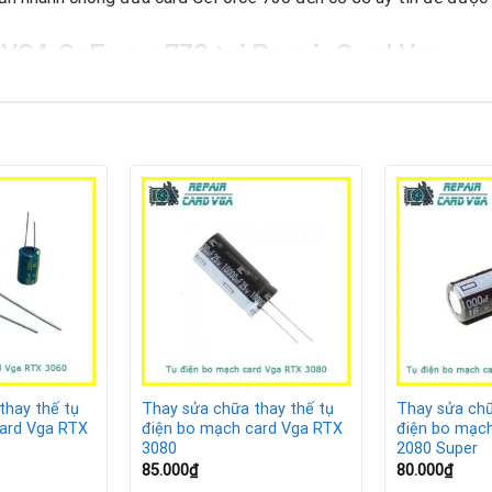
 VGA GeForce 730 tại Repair Card Vga
 chuẩn kỹ thuật để đảm bảo card sau khi sửa chữa hoạt động ổn đ
 điện, đo nguồn và phát hiện các linh kiện liên quan có nguy cơ h
ỉ dịch hoặc cháy để đưa ra phương án thay thế.
hãng, tương thích với VGA GeForce 730, giúp card hoạt động như
ợc chạy thử nghiệm trên nhiều tác vụ để đảm bảo tính ổn định.
kết bảo hành sau sửa chữa, đảm bảo an tâm khi sử dụng.
thay thế tụ
Thay sửa chữa thay thế tụ
Thay sửa chữ
ard Vga RTX
điện bo mạch card Vga RTX
điện bo mạc
3080
2080 Super
85.000
₫
80.000
₫