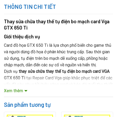
THÔNG TIN CHI TIẾT
Thay sửa chữa thay thế tụ điện bo mạch card Vga
GTX 650 Ti
Giới thiệu dịch vụ
Card đồ họa GTX 650 Ti là lựa chọn phổ biến cho game thủ
và người dùng đồ họa ở phân khúc trung cấp. Sau thời gian
sử dụng, tụ điện trên bo mạch dễ xuống cấp, phồng hoặc
chập mạch, dẫn đến các sự cố về nguồn và hiển thị.
Dịch vụ
thay sửa chữa thay thế tụ điện bo mạch card VGA
GTX 650 Ti
tại Repair Card Vga giúp khắc phục triệt để các
vấn đề này, phục hồi hiệu năng card và kéo dài tuổi thọ thiết
Xem thêm
bị.
Sản phẩm tương tự
Mục lục nội dung