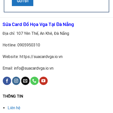
Những dấu hiệu này cho thấy card cần được kiểm tra và
thay tụ điện kịp thời để tránh hỏng hóc nghiêm trọng hơn.
Quy trình sửa chữa tại Repair Card Vga
Sửa Card Đồ Họa Vga Tại Đà Nẵng
Repair Card Vga là địa chỉ chuyên sửa chữa card đồ họa, với
Địa chỉ: 107 Yên Thế, An Khê, Đà Nẵng
đội ngũ kỹ thuật viên giàu kinh nghiệm và trang thiết bị
chuyên dụng. Quy trình thực hiện gồm:
Hotline:
0905950310
Kiểm tra toàn diện tình trạng card và bo mạch.
Website: https://suacardvga.io.vn
Xác định các tụ điện hỏng, tháo bỏ và vệ sinh bề mặt.
Email: info@suacardvga.io.vn
Thay thế tụ điện mới chính hãng, đúng thông số kỹ
thuật.
Test hiệu năng bằng các phần mềm chuyên dụng.
THÔNG TIN
Hoàn tất sửa chữa và bàn giao cho khách hàng kèm bảo
Liên hệ
hành.