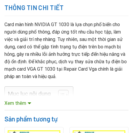
THÔNG TIN CHI TIẾT
Card màn hình NVIDIA GT 1030 là lựa chọn phổ biến cho
người dùng phổ thông, đáp ứng tốt nhu cầu học tập, làm
việc và giải trí nhẹ nhàng. Tuy nhiên, sau một thời gian sử
dụng, card có thể gặp tình trạng tụ điện trên bo mạch bị
hỏng, gây ra nhiều lỗi ảnh hưởng trực tiếp đến hiệu năng và
độ ổn định. Để khắc phục, dịch vụ thay sửa chữa tụ điện bo
mạch card VGA GT 1030 tại Repair Card Vga chính là giải
pháp an toàn và hiệu quả.
Mục lục nội dung
Xem thêm
Nguyên nhân tụ điện trên card GT 1030 bị hỏng
Sản phẩm tương tự
Tụ điện đóng vai trò ổn định dòng điện và bảo vệ các linh
kiện khác. Một số nguyên nhân khiến tụ điện xuống cấp