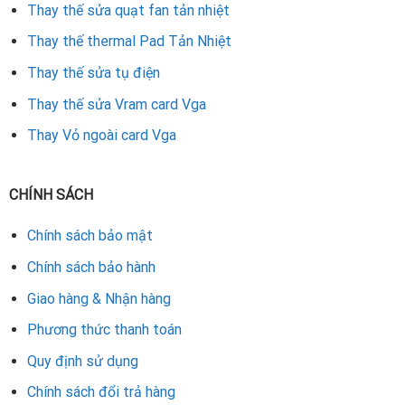
bỉ. Nếu card VGA của bạn có dấu hiệu bất thường, hãy liên
Thay thế sửa quạt fan tản nhiệt
hệ ngay để được kiểm tra và sửa chữa kịp thời.
Thay thế thermal Pad Tản Nhiệt
Thay thế sửa tụ điện
Rate this product
Thay thế sửa Vram card Vga
Thay Vỏ ngoài card Vga
CHÍNH SÁCH
Chính sách bảo mật
Chính sách bảo hành
Giao hàng & Nhận hàng
Phương thức thanh toán
Quy định sử dụng
Chính sách đổi trả hàng