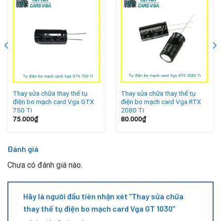
gồm:
Sử dụng máy tính trong môi trường nhiệt độ cao, thiếu
tản nhiệt.
Nguồn điện chập chờn, không ổn định trong quá trình
hoạt động.
Thay sửa chữa thay thế tụ
Thay sửa chữa thay thế tụ
Card hoạt động liên tục trong thời gian dài, khiến linh
điện bo mạch card Vga GTX
điện bo mạch card Vga RTX
kiện nhanh bị lão hóa.
750 Ti
2080 Ti
75.000
₫
80.000
₫
Bụi bẩn, ẩm mốc bám lâu ngày làm giảm tuổi thọ của tụ
điện.
Đánh giá
Chưa có đánh giá nào.
Dấu hiệu tụ điện card VGA GT 1030 gặp sự cố
Hãy là người đầu tiên nhận xét “Thay sửa chữa
thay thế tụ điện bo mạch card Vga GT 1030”