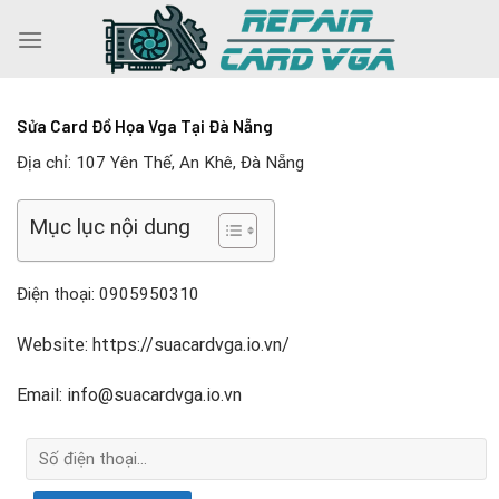
Skip
to
content
Sửa Card Đồ Họa Vga Tại Đà Nẵng
Địa chỉ: 107 Yên Thế, An Khê, Đà Nẵng
Mục lục nội dung
Điện thoại:
0905950310
Website: https://suacardvga.io.vn/
Email: info@suacardvga.io.vn