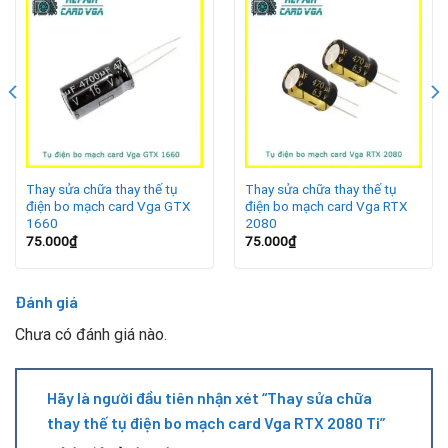
Card hoạt động liên tục với cường độ cao, sinh nhiệt lớn.
Nguồn điện không ổn định, dễ gây sốc điện cho linh kiện.
Bụi bẩn, ẩm mốc bám lâu ngày làm giảm khả năng tản
nhiệt.
Tuổi thọ tụ điện đã đến hạn, không còn đảm bảo hiệu
Thay sửa chữa thay thế tụ
Thay sửa chữa thay thế tụ
năng.
điện bo mạch card Vga GTX
điện bo mạch card Vga RTX
1660
2080
Dấu hiệu nhận biết tụ điện hỏng
75.000
₫
75.000
₫
Đánh giá
Chưa có đánh giá nào.
Hãy là người đầu tiên nhận xét “Thay sửa chữa
thay thế tụ điện bo mạch card Vga RTX 2080 Ti”