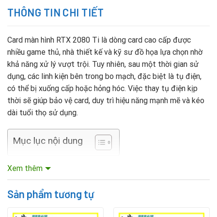
THÔNG TIN CHI TIẾT
Card màn hình RTX 2080 Ti là dòng card cao cấp được
nhiều game thủ, nhà thiết kế và kỹ sư đồ họa lựa chọn nhờ
khả năng xử lý vượt trội. Tuy nhiên, sau một thời gian sử
dụng, các linh kiện bên trong bo mạch, đặc biệt là tụ điện,
có thể bị xuống cấp hoặc hỏng hóc. Việc thay tụ điện kịp
thời sẽ giúp bảo vệ card, duy trì hiệu năng mạnh mẽ và kéo
dài tuổi thọ sử dụng.
Mục lục nội dung
Nguyên nhân tụ điện card RTX 2080 Ti hỏng
Xem thêm
Một số nguyên nhân thường gặp khiến tụ điện card màn
Sản phẩm tương tự
hình bị lỗi bao gồm: