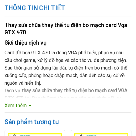
THÔNG TIN CHI TIẾT
Thay sửa chữa thay thế tụ điện bo mạch card Vga
GTX 470
Giới thiệu dịch vụ
Card đồ họa GTX 470 là dòng VGA phổ biến, phục vụ nhu
cầu chơi game, xử lý đồ họa và các tác vụ đa phương tiện.
Sau thời gian sử dụng lâu dài, tụ điện trên bo mạch có thể
xuống cấp, phồng hoặc chập mạch, dẫn đến các sự cố về
nguồn và hiển thị.
Dịch vụ
thay sửa chữa thay thế tụ điện bo mạch card VGA
GTX 470
tại Repair Card Vga cung cấp giải pháp tối ưu,
Xem thêm
giúp card hoạt động ổn định, phục hồi hiệu năng và kéo dài
tuổi thọ thiết bị.
Sản phẩm tương tự
Mục lục nội dung