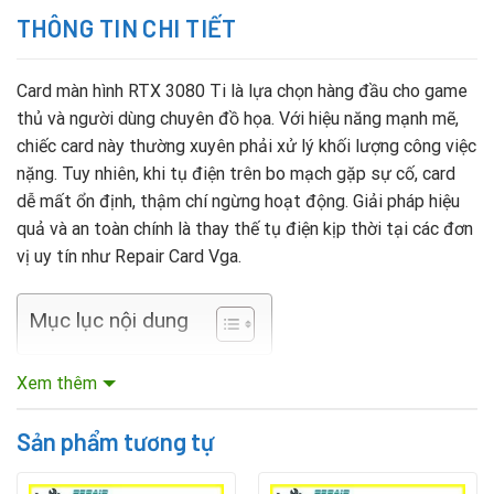
THÔNG TIN CHI TIẾT
Card màn hình RTX 3080 Ti là lựa chọn hàng đầu cho game
thủ và người dùng chuyên đồ họa. Với hiệu năng mạnh mẽ,
chiếc card này thường xuyên phải xử lý khối lượng công việc
nặng. Tuy nhiên, khi tụ điện trên bo mạch gặp sự cố, card
dễ mất ổn định, thậm chí ngừng hoạt động. Giải pháp hiệu
quả và an toàn chính là thay thế tụ điện kịp thời tại các đơn
vị uy tín như Repair Card Vga.
Mục lục nội dung
Nguyên nhân tụ điện card RTX 3080 Ti hỏng
Xem thêm
Một số nguyên nhân chính khiến tụ điện trên RTX 3080 Ti
Sản phẩm tương tự
bị hỏng: