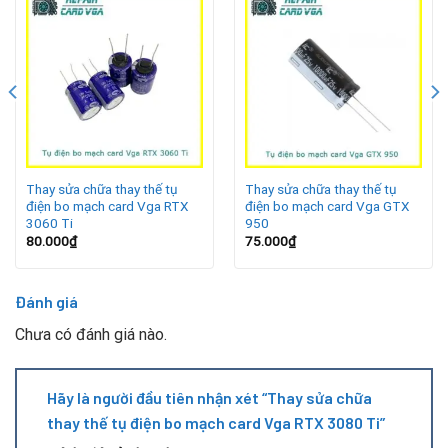
Nguồn điện chập chờn hoặc sử dụng PSU không đủ công
suất.
Card phải hoạt động liên tục trong môi trường nóng bức.
Bụi bẩn và oxi hóa khiến linh kiện giảm tuổi thọ.
Linh kiện xuống cấp theo thời gian sử dụng.
Thay sửa chữa thay thế tụ
Thay sửa chữa thay thế tụ
điện bo mạch card Vga RTX
điện bo mạch card Vga GTX
Dấu hiệu nhận biết cần thay tụ điện
3060 Ti
950
80.000
₫
75.000
₫
Đánh giá
Chưa có đánh giá nào.
Hãy là người đầu tiên nhận xét “Thay sửa chữa
thay thế tụ điện bo mạch card Vga RTX 3080 Ti”