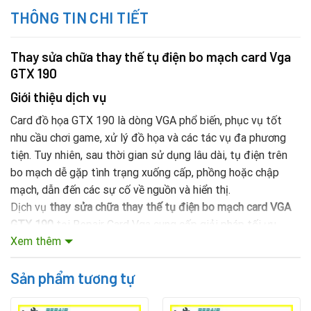
THÔNG TIN CHI TIẾT
Thay sửa chữa thay thế tụ điện bo mạch card Vga
GTX 190
Giới thiệu dịch vụ
Card đồ họa GTX 190 là dòng VGA phổ biến, phục vụ tốt
nhu cầu chơi game, xử lý đồ họa và các tác vụ đa phương
tiện. Tuy nhiên, sau thời gian sử dụng lâu dài, tụ điện trên
bo mạch dễ gặp tình trạng xuống cấp, phồng hoặc chập
mạch, dẫn đến các sự cố về nguồn và hiển thị.
Dịch vụ
thay sửa chữa thay thế tụ điện bo mạch card VGA
GTX 190
tại Repair Card Vga cung cấp giải pháp tối ưu,
Xem thêm
giúp card hoạt động ổn định, phục hồi hiệu năng và tăng
tuổi thọ thiết bị.
Sản phẩm tương tự
Mục lục nội dung