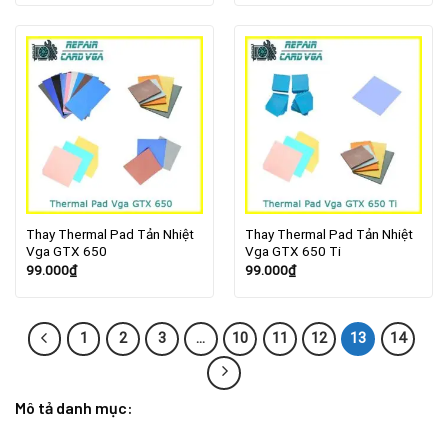
Thay Thermal Pad Tản Nhiệt
Thay Thermal Pad Tản Nhiệt
Vga GTX 650
Vga GTX 650 Ti
99.000
₫
99.000
₫
1
2
3
…
10
11
12
13
14
Mô tả danh mục: