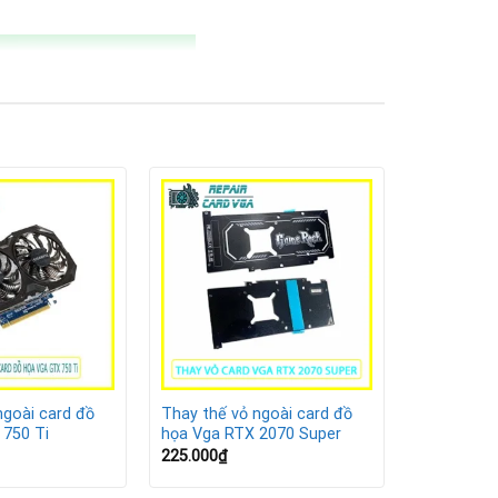
ngoài card đồ
Thay thế vỏ ngoài card đồ
 750 Ti
họa Vga RTX 2070 Super
225.000
₫