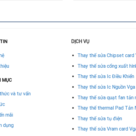
g ốc chuyên dụng.
sau khi hoàn tất.
bo mạch card Zotac chứa nhiều linh kiện nhạy cảm, dễ hư hỏng nếu
DỊCH VỤ
TIN
card Zotac
hệ
Thay thế sửa Chipset card
Zotac.
thiệu
Thay thế sửa cổng xuất hìn
h hoặc giữ nhiệt.
Thay thế sửa Ic Điều Khiển
N MỤC
ánh hỏng bo mạch.
Thay thế sửa Ic Nguồn Vga
n sớm các lỗi tiềm ẩn.
thức và tư vấn
Thay thế sửa quạt fan tản 
tức
d Zotac
Thay thế thermal Pad Tản 
ến mãi
Thay thế sửa tụ điện
CHI PHÍ THAY VỎ (THAM KHẢO)
n dụng
Thay thế sửa Vram card Vg
350.000 VND