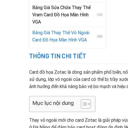
Bảng Giá Sửa Chữa Thay Thế
Vram Card Đồ Họa Màn Hình
(52)
VGA
Bảng Giá Thay Thế Vỏ Ngoài
(88)
Card Đồ Họa Màn Hình VGA
THÔNG TIN CHI TIẾT
Card đồ họa Zotac là dòng sản phẩm phổ biến, nổi
sử dụng, lớp vỏ ngoài của card có thể bị trầy xư
ảnh hưởng đến khả năng bảo vệ bo mạch và hiệu q
Mục lục nội dung
Thay vỏ ngoài mới cho card Zotac là giải pháp vừ
ở Đà Nẵng để đảm bảo card hoạt động ổn định lâu