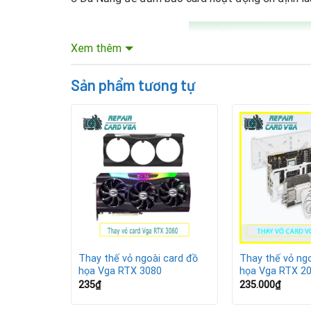
Xem thêm
Sản phẩm tương tự
 card đồ
Thay thế vỏ ngoài card đồ
Thay thế vỏ ngo
0 Super
họa Vga RTX 3080
họa Vga RTX 20
235
₫
235.000
₫