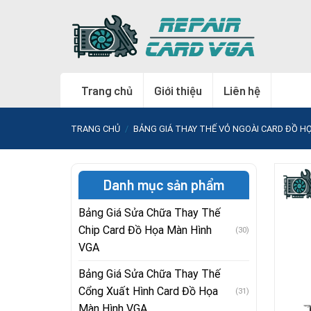
Skip
to
content
Trang chủ
Giới thiệu
Liên hệ
TRANG CHỦ
/
BẢNG GIÁ THAY THẾ VỎ NGOÀI CARD ĐỒ H
Danh mục sản phẩm
Bảng Giá Sửa Chữa Thay Thế
Chip Card Đồ Họa Màn Hình
(30)
VGA
Bảng Giá Sửa Chữa Thay Thế
Cổng Xuất Hình Card Đồ Họa
(31)
Màn Hình VGA