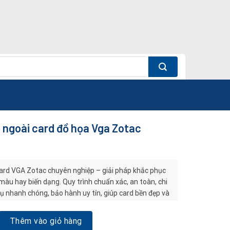
 ngoài card đồ họa Vga Zotac
ard VGA Zotac chuyên nghiệp – giải pháp khắc phục
màu hay biến dạng. Quy trình chuẩn xác, an toàn, chi
 vụ nhanh chóng, bảo hành uy tín, giúp card bền đẹp và
i card đồ họa Vga Zotac số lượng
Thêm vào giỏ hàng