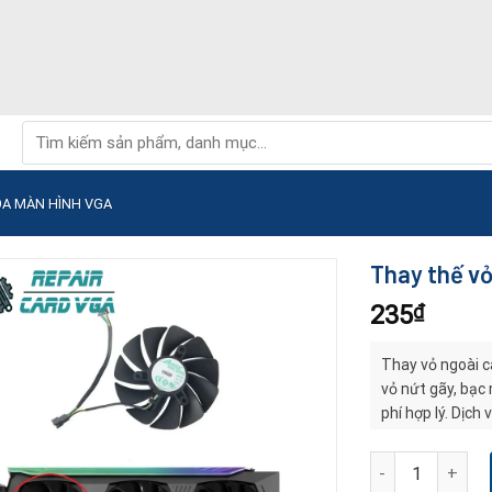
Tìm
kiếm:
ỌA MÀN HÌNH VGA
Thay thế vỏ
235
₫
Thay vỏ ngoài c
vỏ nứt gãy, bạc 
phí hợp lý. Dịch
ổn định lâu dài.
Thay thế vỏ ngoà