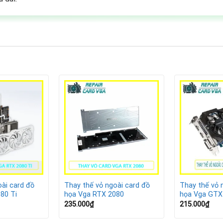
ài card đồ
Thay thế vỏ ngoài card đồ
Thay thế vỏ 
80 Ti
họa Vga RTX 2080
họa Vga GTX
235.000
₫
215.000
₫