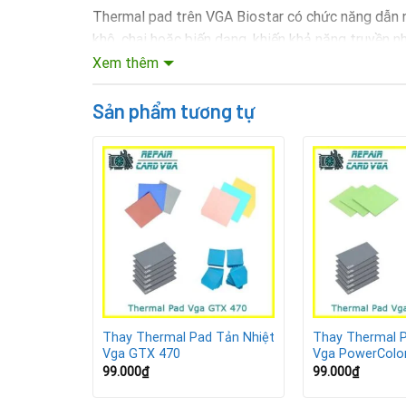
Thermal pad trên VGA Biostar có chức năng dẫn nhi
khô, chai hoặc biến dạng, khiến khả năng truyền 
hay xuất hiện tình trạng treo hoặc giật lag khi ch
Xem thêm
Lợi ích khi thay thermal pad V
Sản phẩm tương tự
Tản nhiệt hiệu quả hơn: Giữ cho VGA Biostar h
Hiệu năng ổn định lâu dài: Tránh tình trạng tụt 
Bảo vệ linh kiện: Hạn chế nguy cơ hỏng hóc do 
Tăng tuổi thọ VGA: Giúp card Biostar vận hành 
Quy trình thay thermal pad VGA
 Tản Nhiệt
Thay Thermal Pad Tản Nhiệt
Thay Thermal P
Vga GTX 470
Vga PowerColo
99.000
₫
99.000
₫