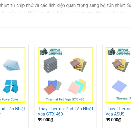
ệt từ chip nhớ và các linh kiện quan trọng sang bộ tản nhiệt. S
nhiệt giảm sút. Nếu bạn nhận thấy card màn hình Biostar thường x
ơi game, đó là lúc cần thay thermal pad mới.
GA Biostar
oạt động trong mức nhiệt ổn định.
xung khi xử lý tác vụ nặng.
quá nhiệt.
bền bỉ và an toàn hơn.
 Biostar
ad Tản Nhiệt
Thay Thermal Pad Tản Nhiệt
Thay Therma
r
Vga GTX 460
Vga ASUS
99.000
₫
99.000
₫