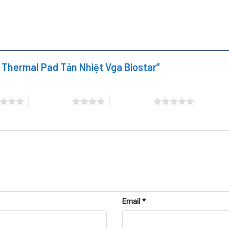
y Thermal Pad Tản Nhiệt Vga Biostar”
4 trên 5 sao
5 trên 5 sao
Email
*
thermal pad.