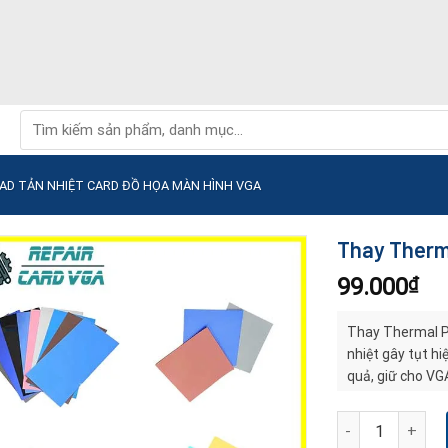
Tìm
kiếm:
AD TẢN NHIỆT CARD ĐỒ HỌA MÀN HÌNH VGA
Thay Therma
99.000
₫
Thay Thermal Pa
nhiệt gây tụt hi
quả, giữ cho VG
Thay Thermal Pad