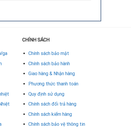
CHÍNH SÁCH
 Vga
Chính sách bảo mật
n. Tại đây, đội ngũ kỹ thuật viên giàu kinh
h
Chính sách bảo hành
oài ra, dịch vụ còn hỗ trợ vệ sinh, bảo trì và sửa
Giao hàng & Nhận hàng
Phương thức thanh toán
 dài tuổi thọ cho card đồ họa. Lựa chọn đúng địa
 mà, bền bỉ theo thời gian.
nhiệt
Quy định sử dụng
Nhiệt
Chính sách đổi trả hàng
Chính sách kiểm hàng
a
Chính sách bảo vệ thông tin