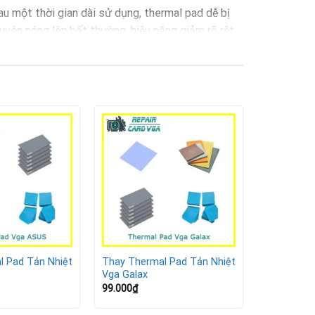
au một thời gian dài sử dụng, thermal pad dễ bị
uyên nóng lên bất thường, hiệu năng giảm rõ rệt,
l Pad Tản Nhiệt
Thay Thermal Pad Tản Nhiệt
Vga Galax
99.000
₫