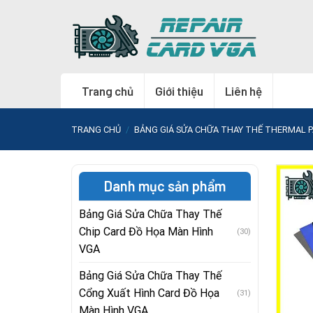
Skip
to
content
Trang chủ
Giới thiệu
Liên hệ
TRANG CHỦ
/
BẢNG GIÁ SỬA CHỮA THAY THẾ THERMAL P
Danh mục sản phẩm
Bảng Giá Sửa Chữa Thay Thế
Chip Card Đồ Họa Màn Hình
(30)
VGA
Bảng Giá Sửa Chữa Thay Thế
Cổng Xuất Hình Card Đồ Họa
(31)
Màn Hình VGA