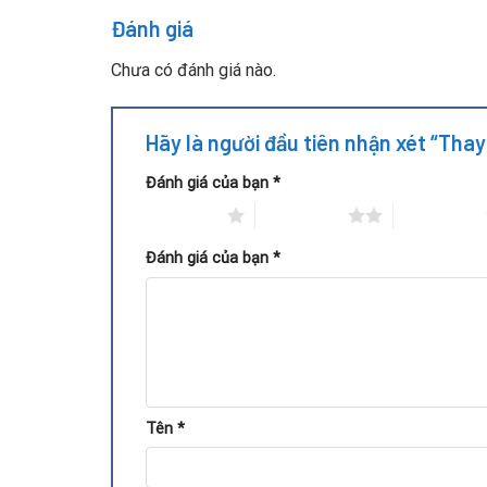
Đánh giá
Chưa có đánh giá nào.
Hãy là người đầu tiên nhận xét “Tha
Đánh giá của bạn
*
1 trên 5 sao
2 trên 5 sao
3 trên 5 sao
Đánh giá của bạn
*
Tên
*
Kiểm tra tổng thể VGA và xác định tình trạng 