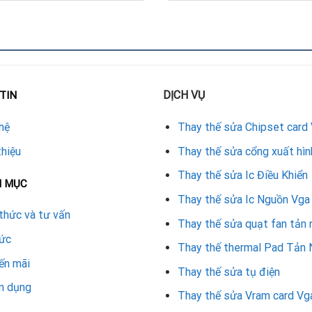
c.
 chuẩn cho VGA Biostar.
ể đảm bảo hoạt động ổn định.
DỊCH VỤ
TIN
a VGA tại Đà Nẵng
hệ
Thay thế sửa Chipset card
c các dòng card khác, hãy tìm đến địa chỉ sửa VGA Đà Nẵng uy tí
thiệu
Thay thế sửa cổng xuất hìn
 giúp card màn hình của bạn duy trì khả năng tản nhiệt tối ưu. Ng
ất lượng bền vững cho người dùng.
Thay thế sửa Ic Điều Khiển
N MỤC
Thay thế sửa Ic Nguồn Vga
ết yếu để cải thiện khả năng tản nhiệt, duy trì hiệu năng và kéo
thức và tư vấn
âm hơn về chất lượng dịch vụ và đảm bảo VGA luôn vận hành mượt
Thay thế sửa quạt fan tản 
tức
Thay thế thermal Pad Tản 
ến mãi
Thay thế sửa tụ điện
n dụng
Thay thế sửa Vram card Vg