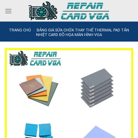
Skip
to
content
TRANG CHỦ
/
BẢNG GIÁ SỬA CHỮA THAY THẾ THERMAL PAD TẢN
NHIỆT CARD ĐỒ HỌA MÀN HÌNH VGA