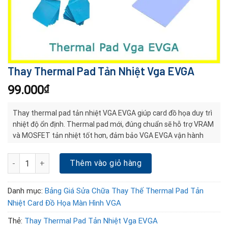
Thay Thermal Pad Tản Nhiệt Vga EVGA
99.000
₫
Thay thermal pad tản nhiệt VGA EVGA giúp card đồ họa duy trì
nhiệt độ ổn định. Thermal pad mới, đúng chuẩn sẽ hỗ trợ VRAM
và MOSFET tản nhiệt tốt hơn, đảm bảo VGA EVGA vận hành
bền bỉ và mượt mà
Thay Thermal Pad Tản Nhiệt Vga EVGA số lượng
Thêm vào giỏ hàng
Danh mục:
Bảng Giá Sửa Chữa Thay Thế Thermal Pad Tản
Nhiệt Card Đồ Họa Màn Hình VGA
Thẻ:
Thay Thermal Pad Tản Nhiệt Vga EVGA