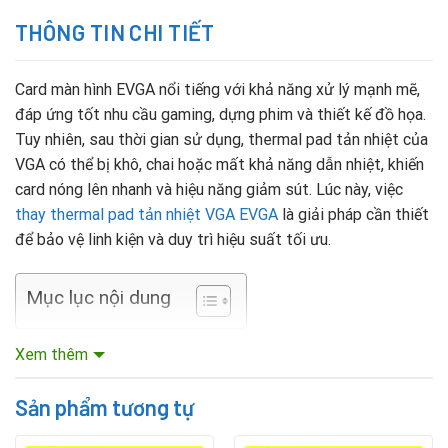
THÔNG TIN CHI TIẾT
Card màn hình EVGA nổi tiếng với khả năng xử lý mạnh mẽ,
đáp ứng tốt nhu cầu gaming, dựng phim và thiết kế đồ họa.
Tuy nhiên, sau thời gian sử dụng, thermal pad tản nhiệt của
VGA có thể bị khô, chai hoặc mất khả năng dẫn nhiệt, khiến
card nóng lên nhanh và hiệu năng giảm sút. Lúc này, việc
thay thermal pad tản nhiệt VGA EVGA
là giải pháp cần thiết
để bảo vệ linh kiện và duy trì hiệu suất tối ưu.
Mục lục nội dung
Khi nào cần thay thermal pad VGA EVGA?
Xem thêm
VGA EVGA nóng bất thường dù đã thay keo tản nhiệt
Sản phẩm tương tự
cho GPU.