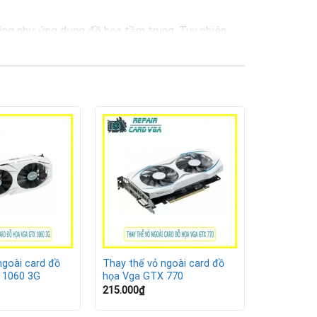
cũng như ứng dụng đồ họa tầm trung. Tuy nhiên,
 bo mạch, quạt tản nhiệt, nâng cao tính thẩm mỹ
u quả tối ưu.
ngoài card đồ
Thay thế vỏ ngoài card đồ
 1060 3G
họa Vga GTX 770
215.000
₫