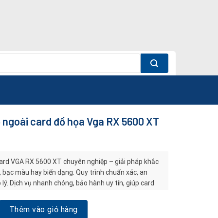
 ngoài card đồ họa Vga RX 5600 XT
ard VGA RX 5600 XT chuyên nghiệp – giải pháp khắc
, bạc màu hay biến dạng. Quy trình chuẩn xác, an
p lý. Dịch vụ nhanh chóng, bảo hành uy tín, giúp card
nh lâu dài.
i card đồ họa Vga RX 5600 XT số lượng
Thêm vào giỏ hàng