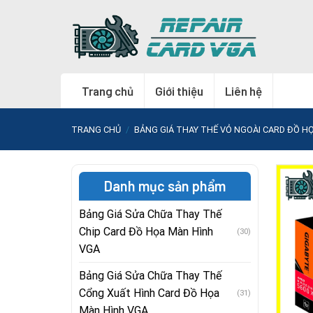
Skip
to
content
Trang chủ
Giới thiệu
Liên hệ
TRANG CHỦ
/
BẢNG GIÁ THAY THẾ VỎ NGOÀI CARD ĐỒ H
Danh mục sản phẩm
Bảng Giá Sửa Chữa Thay Thế
Chip Card Đồ Họa Màn Hình
(30)
VGA
Bảng Giá Sửa Chữa Thay Thế
Cổng Xuất Hình Card Đồ Họa
(31)
Màn Hình VGA