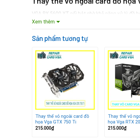
Thay thế vỏ ngoài card đồ họa
VGA RX 5600 XT nổi bật nhờ khả năng xử lý đồ họa
lớp vỏ ngoài theo thời gian dễ xuống cấp: trầy x
Xem thêm
và duy trì hiệu năng. Nếu card gặp lỗi phần cứng, 
Sản phẩm tương tự
 card đồ
Thay thế vỏ ngoài card đồ
Thay thế vỏ ngo
0
họa Vga GTX 750 Ti
họa Vga RTX 20
215.000
₫
215.000
₫