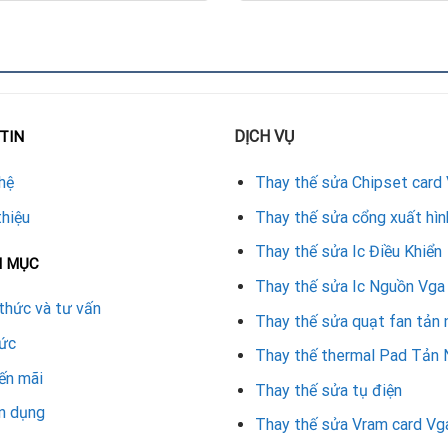
.
t và khe cắm hoạt động bình thường.
và đảm bảo card hoạt động ổn định.
DỊCH VỤ
X 5600 XT
TIN
hệ
Thay thế sửa Chipset card
tốt với model card.
thiệu
Thay thế sửa cổng xuất hìn
 hoặc giữ nhiệt.
Thay thế sửa Ic Điều Khiển
ửa chữa card màn hình giá rẻ để đảm bảo khắc phục triệt để.
N MỤC
Thay thế sửa Ic Nguồn Vga
thuật để tránh làm hỏng bo mạch.
thức và tư vấn
Thay thế sửa quạt fan tản 
d RX 5600 XT
tức
Thay thế thermal Pad Tản 
ến mãi
CHI PHÍ THAY VỎ (THAM KHẢO)
Thay thế sửa tụ điện
n dụng
250.000 – 400.000 VNĐ
Thay thế sửa Vram card Vg