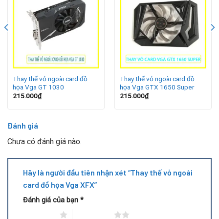
năng mạnh mẽ và thiết kế hiện đại. Tuy nhiên, trong quá
trình sử dụng, vỏ ngoài của card VGA XFX có thể bị nứt gãy,
trầy xước hoặc bạc màu do tác động từ môi trường, nhiệt
độ và va chạm. Tình trạng này không chỉ làm giảm tính
thẩm mỹ mà còn có thể ảnh hưởng đến khả năng bảo vệ linh
kiện bên trong.
Giải pháp hiệu quả là thay thế vỏ ngoài card màn hình XFX
Thay thế vỏ ngoài card đồ
Thay thế vỏ ngoài card đồ
họa Vga GT 1030
họa Vga GTX 1650 Super
bằng dịch vụ sửa VGA chuyên nghiệp, giúp thiết bị lấy lại vẻ
215.000
₫
215.000
₫
ngoài mới mẻ, đồng thời duy trì hiệu suất hoạt động ổn
định.
Đánh giá
Chưa có đánh giá nào.
Hãy là người đầu tiên nhận xét “Thay thế vỏ ngoài
card đồ họa Vga XFX”
Đánh giá của bạn
*
1 trên 5 sao
2 trên 5 sao