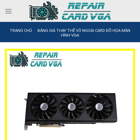
Skip
to
content
TRANG CHỦ
/
BẢNG GIÁ THAY THẾ VỎ NGOÀI CARD ĐỒ HỌA MÀN
HÌNH VGA