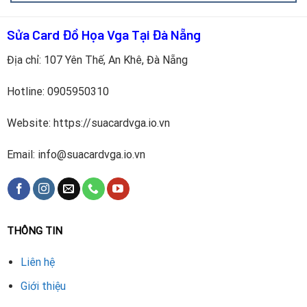
theo quy trình chuyên nghiệp:
Sửa Card Đồ Họa Vga Tại Đà Nẵng
Bước 1: Tiếp nhận card XFX và kiểm tra tình trạng vỏ
ngoài.
Địa chỉ: 107 Yên Thế, An Khê, Đà Nẵng
Bước 2: Tư vấn loại vỏ thay thế tương thích với dòng
Hotline:
0905950310
card.
Website: https://suacardvga.io.vn
Bước 3: Tháo vỏ cũ cẩn thận, tránh tác động đến các linh
kiện bên trong.
Email: info@suacardvga.io.vn
Bước 4: Lắp đặt vỏ mới chính xác, chắc chắn, đảm bảo
thẩm mỹ.
Bước 5: Vệ sinh, kiểm tra hiệu năng và bàn giao cho
khách hàng.
THÔNG TIN
Lưu ý khi thay vỏ ngoài card đồ họa VGA XFX
Liên hệ
Nên chọn vỏ card chính hãng hoặc loại tương thích với
Giới thiệu
từng dòng XFX.