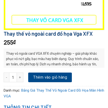
Thay thế vỏ ngoài card đồ họa Vga XFX
255
₫
Thay vỏ ngoài card VGA XFX chuyên nghiệp – giải pháp khắc
phục vỏ nứt gãy, bạc màu hay biến dạng. Quy trình chuẩn xác,
an toàn, chi phí hợp lý. Dịch vụ nhanh chóng, bảo hành uy tín,
giúp card bền đẹp và ổn định lâu dài.
Thay thế vỏ ngoài card đồ họa Vga XFX số lượng
Thêm vào giỏ hàng
Danh mục:
Bảng Giá Thay Thế Vỏ Ngoài Card Đồ Họa Màn Hình
VGA
THÔNG TIN CHI TIẾT