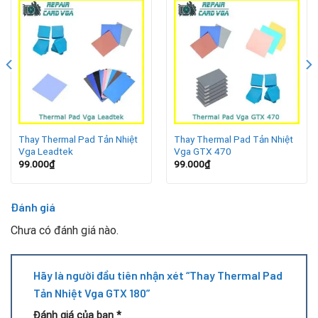
hiệu thermal pad đã hỏng và cần thay thế ngay.
Lợi ích khi thay thermal pad VGA GTX 180
Giúp card duy trì nhiệt độ ổn định, tránh quá nhiệt.
Đảm bảo hiệu năng mượt mà trong gaming và làm việc
đồ họa.
Thay Thermal Pad Tản Nhiệt
Thay Thermal Pad Tản Nhiệt
Giảm nguy cơ hỏng chip và linh kiện do nhiệt độ cao.
Vga Leadtek
Vga GTX 470
99.000
₫
99.000
₫
Kéo dài tuổi thọ và độ bền cho VGA GTX 180.
Đánh giá
Quy trình thay thermal pad VGA GTX 180
Chưa có đánh giá nào.
Hãy là người đầu tiên nhận xét “Thay Thermal Pad
Tản Nhiệt Vga GTX 180”
Đánh giá của bạn
*