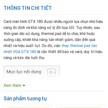
THÔNG TIN CHI TIẾT
Card màn hình GTX 180 được nhiều người lựa chọn nhờ hiệu
năng ổn định và khả năng xử lý đồ họa tốt. Tuy nhiên, sau
thời gian dài sử dụng, thermal pad dễ bị chai, khô hoặc
xuống cấp, khiến khả năng tản nhiệt giảm, dẫn đến quá
nhiệt và hiệu suất tụt. Do đó, việc
thay thermal pad tản
nhiệt VGA GTX 180
là cần thiết để bảo vệ card, duy trì hiệu
năng và kéo dài tuổi thọ.
Mục lục nội dung
Khi nào cần thay thermal pad VGA GTX 180?
Xem thêm
Nếu card VGA GTX 180 thường xuyên nóng lên bất thường,
Sản phẩm tương tự
quạt chạy to liên tục, xuất hiện tình trạng giật lag khi chơi
game, hoặc lỗi hình ảnh trong quá trình sử dụng, đó là dấu