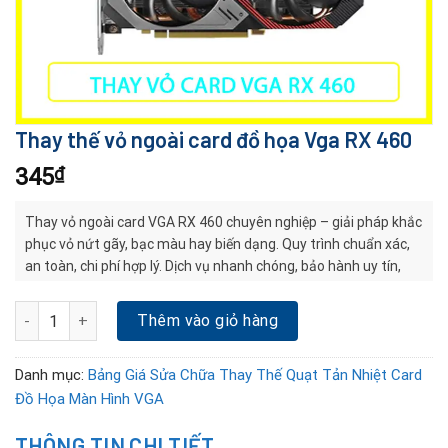
Thay thế vỏ ngoài card đồ họa Vga RX 460
345
₫
Thay vỏ ngoài card VGA RX 460 chuyên nghiệp – giải pháp khắc
phục vỏ nứt gãy, bạc màu hay biến dạng. Quy trình chuẩn xác,
an toàn, chi phí hợp lý. Dịch vụ nhanh chóng, bảo hành uy tín,
giúp card bền đẹp và ổn định lâu dài.
Thay thế vỏ ngoài card đồ họa Vga RX 460 số lượng
Thêm vào giỏ hàng
Danh mục:
Bảng Giá Sửa Chữa Thay Thế Quạt Tản Nhiệt Card
Đồ Họa Màn Hình VGA
THÔNG TIN CHI TIẾT