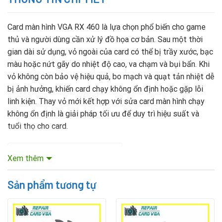
Card màn hình VGA RX 460 là lựa chọn phổ biến cho game
thủ và người dùng cần xử lý đồ họa cơ bản. Sau một thời
gian dài sử dụng, vỏ ngoài của card có thể bị trầy xước, bạc
màu hoặc nứt gãy do nhiệt độ cao, va chạm và bụi bẩn. Khi
vỏ không còn bảo vệ hiệu quả, bo mạch và quạt tản nhiệt dễ
bị ảnh hưởng, khiến card chạy không ổn định hoặc gặp lỗi
linh kiện. Thay vỏ mới kết hợp với sửa card màn hình chạy
không ổn định là giải pháp tối ưu để duy trì hiệu suất và
tuổi thọ cho card.
Mục lục nội dung
Xem thêm
Sản phẩm tương tự
Thay thế vỏ ngoài card đồ họa Vga RX 460
VGA RX 460 được đánh giá cao nhờ hiệu năng ổn định và
khả năng tiết kiệm điện năng. Tuy nhiên, sau một thời gian