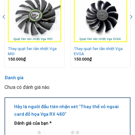
sử dụng, vỏ ngoài dễ bị xuống cấp: trầy xước, bạc màu hoặc
nứt gãy, ảnh hưởng đến thẩm mỹ và khả năng bảo vệ linh
kiện bên trong. Thay vỏ ngoài card RX 460 giúp cải thiện
diện mạo, bảo vệ bo mạch, quạt tản nhiệt và các linh kiện
điện tử nhạy cảm. Nếu card gặp sự cố kỹ thuật, việc kết
hợp thay vỏ với sửa card màn hình chạy không ổn định sẽ
mang lại hiệu quả tối ưu.
Thay quạt fan tản nhiệt Vga
Thay quạt fan tản nhiệt Vga
MSI
EVGA
150.000
₫
150.000
₫
Đánh giá
Chưa có đánh giá nào.
Hãy là người đầu tiên nhận xét “Thay thế vỏ ngoài
card đồ họa Vga RX 460”
Đánh giá của bạn
*
1 trên 5 sao
2 trên 5 sao