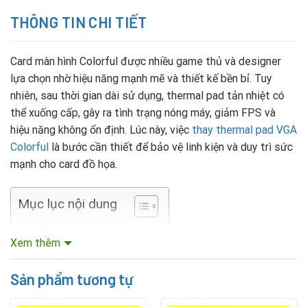
THÔNG TIN CHI TIẾT
Card màn hình Colorful được nhiều game thủ và designer
lựa chọn nhờ hiệu năng mạnh mẽ và thiết kế bền bỉ. Tuy
nhiên, sau thời gian dài sử dụng, thermal pad tản nhiệt có
thể xuống cấp, gây ra tình trạng nóng máy, giảm FPS và
hiệu năng không ổn định. Lúc này, việc
thay thermal pad VGA
Colorful
là bước cần thiết để bảo vệ linh kiện và duy trì sức
mạnh cho card đồ họa.
Mục lục nội dung
Khi nào cần thay thermal pad VGA Colorful?
Xem thêm
VGA Colorful nóng lên bất thường dù đã thay keo tản
Sản phẩm tương tự
nhiệt GPU.