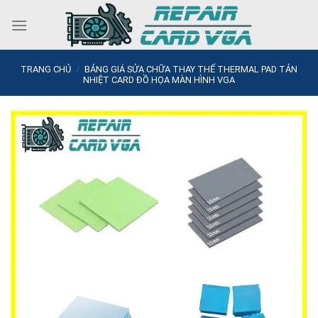
Skip
to
content
TRANG CHỦ
/
BẢNG GIÁ SỬA CHỮA THAY THẾ THERMAL PAD TẢN
NHIỆT CARD ĐỒ HỌA MÀN HÌNH VGA