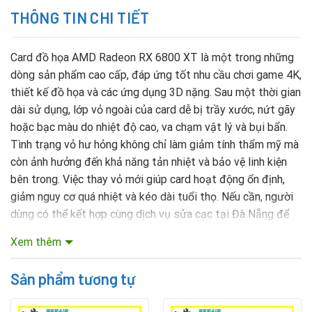
THÔNG TIN CHI TIẾT
Card đồ họa AMD Radeon RX 6800 XT là một trong những
dòng sản phẩm cao cấp, đáp ứng tốt nhu cầu chơi game 4K,
thiết kế đồ họa và các ứng dụng 3D nặng. Sau một thời gian
dài sử dụng, lớp vỏ ngoài của card dễ bị trầy xước, nứt gãy
hoặc bạc màu do nhiệt độ cao, va chạm vật lý và bụi bẩn.
Tình trạng vỏ hư hỏng không chỉ làm giảm tính thẩm mỹ mà
còn ảnh hưởng đến khả năng tản nhiệt và bảo vệ linh kiện
bên trong. Việc thay vỏ mới giúp card hoạt động ổn định,
giảm nguy cơ quá nhiệt và kéo dài tuổi thọ. Nếu cần, người
dùng có thể kết hợp cùng dịch vụ sửa cạc tại Đà Nẵng để
khắc phục toàn diện các sự cố kỹ thuật.
Xem thêm
Mục lục nội dung
Sản phẩm tương tự