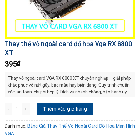
Thay thế vỏ ngoài card đồ họa Vga RX 6800
XT
395
₫
Thay vỏ ngoài card VGA RX 6800 XT chuyên nghiệp – giải pháp
khắc phục vỏ nứt gãy, bạc màu hay biến dạng. Quy trình chuẩn
xác, an toàn, chi phí hợp lý. Dịch vụ nhanh chóng, bảo hành uy
tín, giúp card bền đẹp và ổn định lâu dài.
Thay thế vỏ ngoài card đồ họa Vga RX 6800 XT số lượng
Thêm vào giỏ hàng
Danh mục:
Bảng Giá Thay Thế Vỏ Ngoài Card Đồ Họa Màn Hình
VGA