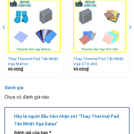
Máy bị giật lag, giảm FPS khi chơi game hoặc làm việc
nặng.
VRAM, MOSFET thường xuyên quá nhiệt, nguy cơ gây lỗi
hệ thống.
Thermal pad cũ bị chai, khô cứng, mất khả năng dẫn
nhiệt.
Thay Thermal Pad Tản Nhiệt
Thay Thermal Pad Tản Nhiệt
Vga Matrox
Vga GTX 460
Lợi ích khi thay thermal pad VGA Galax
99.000
₫
99.000
₫
Ổn định nhiệt độ: Giúp VRAM và MOSFET tản nhiệt hiệu
quả hơn.
Đánh giá
Chưa có đánh giá nào.
Tăng hiệu năng: Giảm hiện tượng tụt xung khi VGA tải
nặng.
Hãy là người đầu tiên nhận xét “Thay Thermal Pad
Kéo dài tuổi thọ: Giảm rủi ro hỏng hóc do nhiệt độ cao.
Tản Nhiệt Vga Galax”
Đánh giá của bạn
*
Vận hành bền bỉ: Đảm bảo trải nghiệm gaming và làm