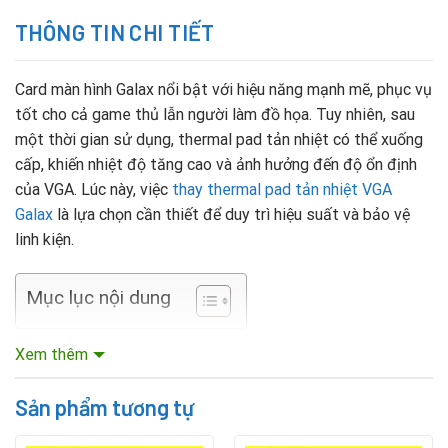
THÔNG TIN CHI TIẾT
Card màn hình Galax nổi bật với hiệu năng mạnh mẽ, phục vụ
tốt cho cả game thủ lẫn người làm đồ họa. Tuy nhiên, sau
một thời gian sử dụng, thermal pad tản nhiệt có thể xuống
cấp, khiến nhiệt độ tăng cao và ảnh hưởng đến độ ổn định
của VGA. Lúc này, việc
thay thermal pad tản nhiệt VGA
Galax
là lựa chọn cần thiết để duy trì hiệu suất và bảo vệ
linh kiện.
Mục lục nội dung
Khi nào cần thay thermal pad VGA Galax?
Xem thêm
VGA Galax nóng bất thường, dù đã vệ sinh và thay keo
Sản phẩm tương tự
tản nhiệt.