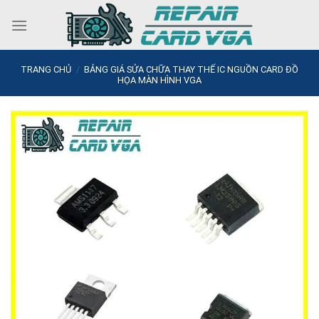
Skip
to
content
TRANG CHỦ
/
BẢNG GIÁ SỬA CHỮA THAY THẾ IC NGUỒN CARD ĐỒ
HỌA MÀN HÌNH VGA