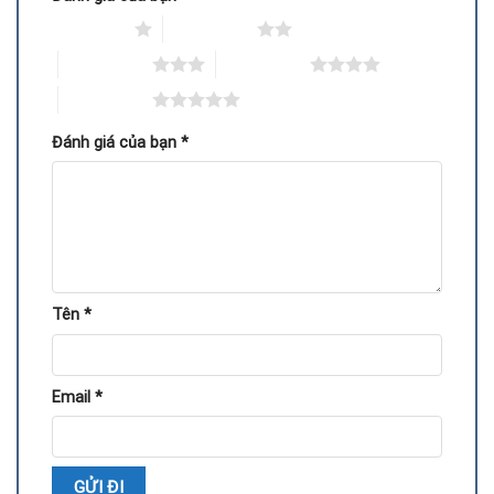
Quy trình thay IC nguồn VGA PNY
1 trên 5 sao
2 trên 5 sao
3 trên 5 sao
4 trên 5 sao
5 trên 5 sao
Đánh giá của bạn
*
Tên
*
Kiểm tra tình trạng hoạt động của VGA và xác định lỗi IC
nguồn.
Email
*
Tiến hành tháo card đồ họa PNY để xử lý.
Thay thế IC nguồn chính hãng, tương thích với model
VGA.