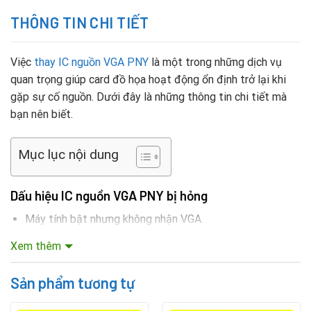
THÔNG TIN CHI TIẾT
Việc
thay IC nguồn VGA PNY
là một trong những dịch vụ
quan trọng giúp card đồ họa hoạt động ổn định trở lại khi
gặp sự cố nguồn. Dưới đây là những thông tin chi tiết mà
bạn nên biết.
Mục lục nội dung
Dấu hiệu IC nguồn VGA PNY bị hỏng
Máy tính bật nhưng không nhận VGA.
Xem thêm
Màn hình xuất hiện tình trạng giật, lag, hình ảnh sai màu
hoặc có sọc ngang/dọc.
Sản phẩm tương tự
VGA PNY nóng bất thường dù không chạy tác vụ nặng.