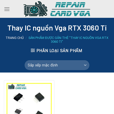
Skip
to
content
Thay IC nguồn Vga RTX 3060 Ti
TRANG CHỦ
/
SẢN PHẨM ĐƯỢC GẮN THẺ “THAY IC NGUỒN VGA RTX
3060 TI”
PHÂN LOẠI SẢN PHẨM