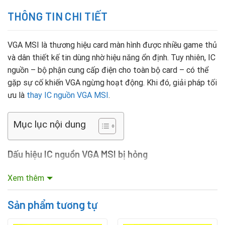
THÔNG TIN CHI TIẾT
VGA MSI là thương hiệu card màn hình được nhiều game thủ
và dân thiết kế tin dùng nhờ hiệu năng ổn định. Tuy nhiên, IC
nguồn – bộ phận cung cấp điện cho toàn bộ card – có thể
gặp sự cố khiến VGA ngừng hoạt động. Khi đó, giải pháp tối
ưu là
thay IC nguồn VGA MSI
.
Mục lục nội dung
Dấu hiệu IC nguồn VGA MSI bị hỏng
Máy tính không nhận card màn hình khi khởi động.
Xem thêm
Hình ảnh xuất ra bị nhiễu, giật lag hoặc màn hình đen.
Sản phẩm tương tự
Máy tự khởi động lại khi chạy các ứng dụng nặng.