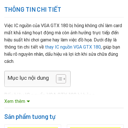
THÔNG TIN CHI TIẾT
Việc IC nguồn của VGA GTX 180 bị hỏng không chỉ làm card
mất khả năng hoạt động mà còn ảnh hưởng trực tiếp đến
hiệu suất khi chơi game hay làm việc đồ họa. Dưới đây là
thông tin chi tiết về
thay IC nguồn VGA GTX 180
, giúp bạn
hiểu rõ nguyên nhân, dấu hiệu và lợi ích khi sửa chữa đúng
cách.
Mục lục nội dung
Dấu hiệu IC nguồn VGA GTX 180 bị hỏng
Xem thêm
Máy tính bật nhưng không nhận VGA, màn hình không
hiển thị.
Sản phẩm tương tự
VGA GTX 180 nóng bất thường ngay khi mới khởi động.