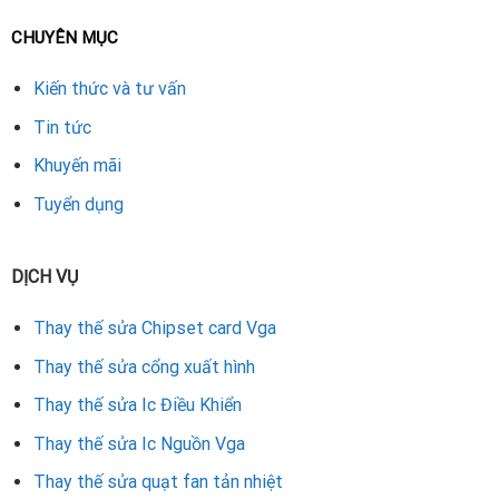
Địa chỉ thay IC nguồn và sửa card màn hình tại Đà
Nẵng
CHUYÊN MỤC
Nếu bạn đang cần thay IC nguồn VGA GTX 180 hoặc
sửa
Kiến thức và tư vấn
card đồ họa bị lỗi hình ảnh tại Đà Nẵng
, hãy tìm đến các
Tin tức
trung tâm sửa chữa uy tín. Tại đây, kỹ thuật viên sẽ sử
dụng linh kiện chính hãng, thiết bị chuyên dụng và cam kết
Khuyến mãi
thay lấy nhanh, giúp card đồ họa hoạt động ổn định lâu dài.
Tuyển dụng
Rate this product
DỊCH VỤ
Thay thế sửa Chipset card Vga
Thay thế sửa cổng xuất hình
Thay thế sửa Ic Điều Khiển
Thay thế sửa Ic Nguồn Vga
Thay thế sửa quạt fan tản nhiệt