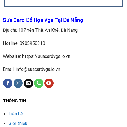
hãng.
Hàn lại mạch chính xác, kiểm tra kết nối.
Sửa Card Đồ Họa Vga Tại Đà Nẵng
Test hiệu năng VGA GTX 180 sau khi thay để đảm bảo
Địa chỉ: 107 Yên Thế, An Khê, Đà Nẵng
hoạt động ổn định.
Hotline:
0905950310
Lợi ích khi thay IC nguồn đúng cách
Website: https://suacardvga.io.vn
Giúp VGA GTX 180 hoạt động bình thường trở lại, tiết
kiệm chi phí so với mua card mới.
Email: info@suacardvga.io.vn
Kéo dài tuổi thọ linh kiện, hạn chế hỏng hóc tái phát.
Đảm bảo hiệu suất khi chơi game, làm việc đồ họa hoặc
thiết kế.
THÔNG TIN
Giữ được độ ổn định của hệ thống, tránh lỗi treo máy hay
Liên hệ
mất hình ảnh.
Giới thiệu