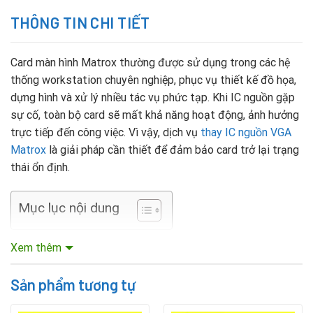
THÔNG TIN CHI TIẾT
Card màn hình Matrox thường được sử dụng trong các hệ
thống workstation chuyên nghiệp, phục vụ thiết kế đồ họa,
dựng hình và xử lý nhiều tác vụ phức tạp. Khi IC nguồn gặp
sự cố, toàn bộ card sẽ mất khả năng hoạt động, ảnh hưởng
trực tiếp đến công việc. Vì vậy, dịch vụ
thay IC nguồn VGA
Matrox
là giải pháp cần thiết để đảm bảo card trở lại trạng
thái ổn định.
Mục lục nội dung
Dấu hiệu IC nguồn VGA Matrox bị hỏng
Xem thêm
Máy tính không nhận card màn hình hoặc không hiển thị
Sản phẩm tương tự
hình ảnh.