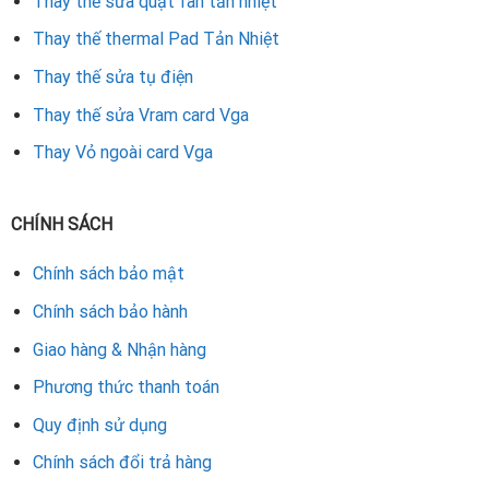
Thay thế sửa quạt fan tản nhiệt
Bảo hành rõ ràng, giúp khách hàng yên tâm sử dụng lâu
Thay thế thermal Pad Tản Nhiệt
dài.
Thay thế sửa tụ điện
Với dịch vụ thay IC nguồn VGA Matrox tại Đà Nẵng, người
Thay thế sửa Vram card Vga
dùng hoàn toàn có thể yên tâm về chất lượng sửa chữa, từ
Thay Vỏ ngoài card Vga
đó giúp card màn hình hoạt động ổn định và bền bỉ hơn.
Rate this product
CHÍNH SÁCH
Chính sách bảo mật
Chính sách bảo hành
Giao hàng & Nhận hàng
Phương thức thanh toán
Quy định sử dụng
Chính sách đổi trả hàng