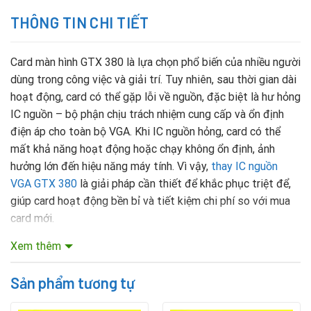
THÔNG TIN CHI TIẾT
Card màn hình GTX 380 là lựa chọn phổ biến của nhiều người
dùng trong công việc và giải trí. Tuy nhiên, sau thời gian dài
hoạt động, card có thể gặp lỗi về nguồn, đặc biệt là hư hỏng
IC nguồn – bộ phận chịu trách nhiệm cung cấp và ổn định
điện áp cho toàn bộ VGA. Khi IC nguồn hỏng, card có thể
mất khả năng hoạt động hoặc chạy không ổn định, ảnh
hưởng lớn đến hiệu năng máy tính. Vì vậy,
thay IC nguồn
VGA GTX 380
là giải pháp cần thiết để khắc phục triệt để,
giúp card hoạt động bền bỉ và tiết kiệm chi phí so với mua
card mới.
Xem thêm
Mục lục nội dung
Sản phẩm tương tự
Dấu hiệu IC nguồn VGA GTX 380 bị hỏng