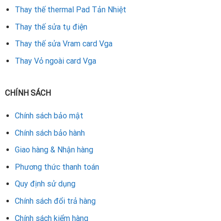
IC nguồn chính hãng và cam kết khắc phục nhanh chóng,
Thay thế thermal Pad Tản Nhiệt
giúp card màn hình của bạn hoạt động ổn định trở lại.
Thay thế sửa tụ điện
Rate this product
Thay thế sửa Vram card Vga
Thay Vỏ ngoài card Vga
CHÍNH SÁCH
Chính sách bảo mật
Chính sách bảo hành
Giao hàng & Nhận hàng
Phương thức thanh toán
Quy định sử dụng
Chính sách đổi trả hàng
Chính sách kiểm hàng