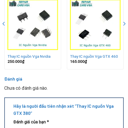
IC nguồn là bộ phận quan trọng cung cấp điện năng cho card
màn hình hoạt động. Khi IC nguồn VGA GTX 380 gặp sự cố,
bạn có thể nhận thấy một số dấu hiệu như:
Máy tính bật nhưng không nhận card màn hình.
Card hoạt động nhưng thường xuyên bị treo, giật lag,
màn hình xanh hoặc mất tín hiệu.
Thay IC nguồn Vga Nvidia
Thay IC nguồn Vga GTX 460
250.000
₫
165.000
₫
VGA nóng bất thường, quạt chạy mạnh nhưng hiệu suất
giảm rõ rệt.
Đánh giá
Có hiện tượng cháy khét, phù, hoặc IC nguồn bị nứt.
Chưa có đánh giá nào.
Nguyên nhân khiến IC nguồn bị hỏng
Hãy là người đầu tiên nhận xét “Thay IC nguồn Vga
Một số nguyên nhân phổ biến làm hỏng IC nguồn VGA GTX
GTX 380”
380 gồm:
Đánh giá của bạn
*