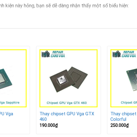
nh kiện này hỏng, bạn sẽ dễ dàng nhận thấy một số biểu hiện:
ỗi.
ình hoặc sai màu.
chạy phần mềm nặng.
ngột.
d Leadtek đã hỏng, cần được thay thế kịp thời để tránh ảnh hưở
PU Vga
Thay chipset GPU Vga GTX
Thay chipse
460
Colorful
190.000
₫
250.000
₫