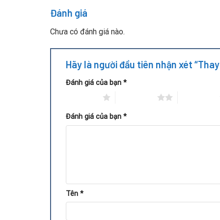
Đánh giá
Chưa có đánh giá nào.
Hãy là người đầu tiên nhận xét “Th
Đánh giá của bạn
*
1 trên 5 sao
2 trên 5 sao
3 trên 5 sao
Đánh giá của bạn
*
Quy trình thay chipset GPU VGA
Tên
*
Tại Repair Card Vga, dịch vụ thay chipset GPU V