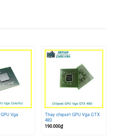
ng đến hiệu năng tổng thể.
t GPU Vga
Thay chipset GPU Vga GTX
480
190.000
₫