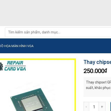
Tìm
kiếm:
 ĐỒ HỌA MÀN HÌNH VGA
Thay chips
250.000
₫
Thay chipset GP
suất, khắc phục 
Thay chipset GP