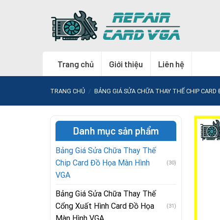
Skip
to
content
Trang chủ
Giới thiệu
Liên hệ
TRANG CHỦ
/
BẢNG GIÁ SỬA CHỮA THAY THẾ CHIP CARD
Danh mục sản phẩm
Bảng Giá Sửa Chữa Thay Thế
Chip Card Đồ Họa Màn Hình
(30)
VGA
Bảng Giá Sửa Chữa Thay Thế
Cổng Xuất Hình Card Đồ Họa
(31)
Màn Hình VGA