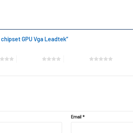
ay chipset GPU Vga Leadtek”
4 trên 5 sao
5 trên 5 sao
 Leadtek tại Repair Card Vga
Email
*
GA Leadtek được triển khai theo quy trình chuẩn kỹ thuật, đảm 