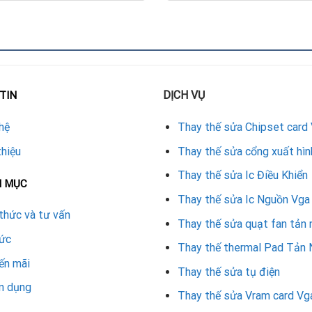
hính xác.
 không gây ảnh hưởng bo mạch.
 khi gắn chip mới.
DỊCH VỤ
TIN
 tương thích cao cấp.
hệ
Thay thế sửa Chipset card
 ổn định của card.
thiệu
Thay thế sửa cổng xuất hìn
m và thiết bị hiện đại, card Leadtek sau khi thay chip sẽ vận hà
Thay thế sửa Ic Điều Khiển
N MỤC
a để thay chipset GPU VGA Leadtek
Thay thế sửa Ic Nguồn Vga
thức và tư vấn
Thay thế sửa quạt fan tản 
lĩnh vực sửa chữa card màn hình. Khi lựa chọn dịch vụ tại đây, kh
tức
Thay thế thermal Pad Tản 
đảm bảo chất lượng.
ến mãi
Thay thế sửa tụ điện
n dụng
eadtek và nhiều thương hiệu khác.
Thay thế sửa Vram card Vg