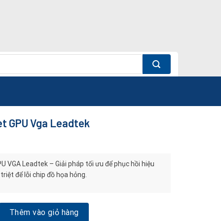
et GPU Vga Leadtek
U VGA Leadtek – Giải pháp tối ưu để phục hồi hiệu
triệt để lỗi chip đồ họa hỏng.
U Vga Leadtek số lượng
Thêm vào giỏ hàng