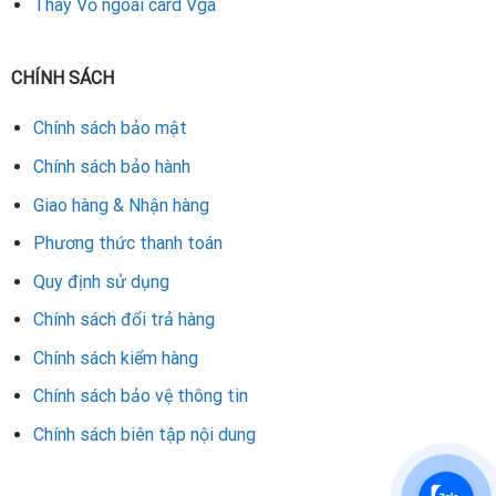
Thay Vỏ ngoài card Vga
yên tâm về chất lượng linh kiện, quy trình kỹ thuật và chế
độ bảo hành. Hãy liên hệ ngay để được hỗ trợ kiểm tra và
CHÍNH SÁCH
thay chipset GPU Sapphire, giúp card màn hình hoạt động
mượt mà, bền bỉ và ổn định hơn.
Chính sách bảo mật
Chính sách bảo hành
Rate this product
Giao hàng & Nhận hàng
Phương thức thanh toán
Quy định sử dụng
Chính sách đổi trả hàng
Chính sách kiểm hàng
Chính sách bảo vệ thông tin
Chính sách biên tập nội dung