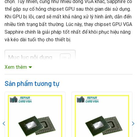
chọn. Tuy nhiên, cũng như nhiều dòng VGA khác, Sapphire có
thể gặp sự cố hỏng chipset GPU sau thời gian dài sử dụng.
Khi GPU bị lỗi, card sẽ mất khả năng xử lý hình ảnh, dẫn đến
nhiều tình trạng bất thường. Lúc này, thay chipset GPU VGA
Sapphire chính là giải pháp tốt nhất để khôi phục hiệu năng
và kéo dài tuổi thọ cho thiết bị.
Mục lục nội dung
Xem thêm
Khi nào cần thay chipset GPU VGA Sapphire?
Sản phẩm tương tự
Chipset GPU là bộ phận quan trọng nhất trong card màn
hình, nếu xảy ra lỗi sẽ khiến VGA gần như không hoạt động.
Một số dấu hiệu thường gặp khi VGA Sapphire bị hỏng chip
GPU có thể kể đến như:
Máy tính xuất hiện màn hình xanh hoặc bị treo khi xử lý
tác vụ nặng.