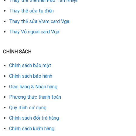
Thay thế thermal Pad Tản Nhiệt
card màn hình ASRock của bạn hoạt động mượt mà, ổn định
và bền bỉ như mới.
Thay thế sửa tụ điện
Thay thế sửa Vram card Vga
Rate this product
Thay Vỏ ngoài card Vga
CHÍNH SÁCH
Chính sách bảo mật
Chính sách bảo hành
Giao hàng & Nhận hàng
Phương thức thanh toán
Quy định sử dụng
Chính sách đổi trả hàng
Chính sách kiểm hàng