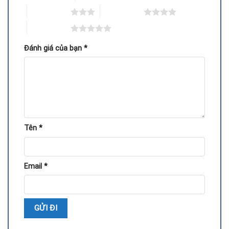
3 trên 5 sao
4 trên 5 sao
5 trên 5 sao
Đánh giá của bạn
*
Quy trình thay chipset GPU VGA ASRock tại Repair
Card Vga
Tên
*
Tại Repair Card Vga, dịch vụ thay chipset GPU VGA ASRock
được thực hiện theo quy trình chuẩn, đảm bảo an toàn và
hiệu quả:
Email
*
Kiểm tra card để xác định chính xác lỗi.
Tháo bỏ chipset GPU cũ bằng thiết bị chuyên dụng.