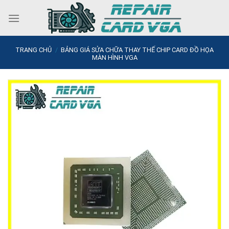
Skip
to
content
TRANG CHỦ
/
BẢNG GIÁ SỬA CHỮA THAY THẾ CHIP CARD ĐỒ HỌA
MÀN HÌNH VGA