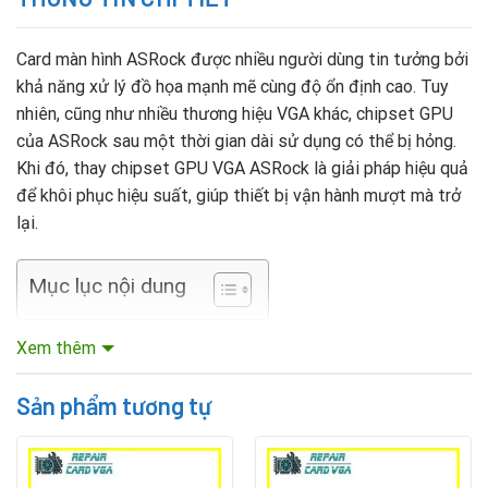
Card màn hình ASRock được nhiều người dùng tin tưởng bởi
khả năng xử lý đồ họa mạnh mẽ cùng độ ổn định cao. Tuy
nhiên, cũng như nhiều thương hiệu VGA khác, chipset GPU
của ASRock sau một thời gian dài sử dụng có thể bị hỏng.
Khi đó, thay chipset GPU VGA ASRock là giải pháp hiệu quả
để khôi phục hiệu suất, giúp thiết bị vận hành mượt mà trở
lại.
Mục lục nội dung
Khi nào cần thay chipset GPU VGA ASRock?
Xem thêm
Chipset GPU đóng vai trò trung tâm, đảm nhận toàn bộ khả
Sản phẩm tương tự
năng xử lý hình ảnh. Khi chip gặp sự cố, bạn sẽ nhận thấy
những dấu hiệu bất thường như: