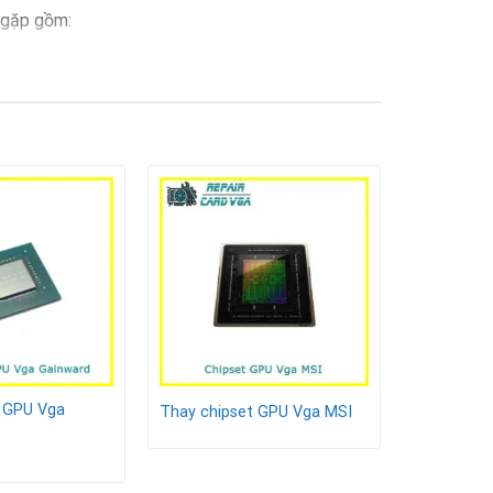
g gặp gồm:
ị hư hỏng nặng hơn.
t GPU Vga
Thay chipset GPU Vga MSI