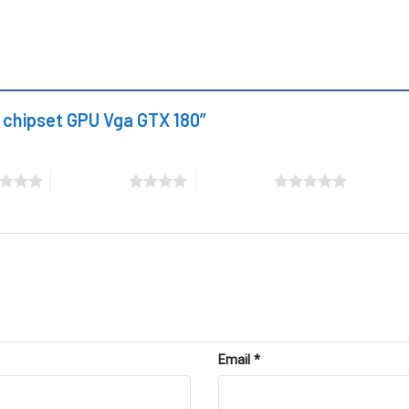
y chipset GPU Vga GTX 180”
4 trên 5 sao
5 trên 5 sao
 GTX 180 tại Repair Card Vga
Email
*
iệc sửa chữa và thay chipset GPU cho nhiều dòng card màn hình,