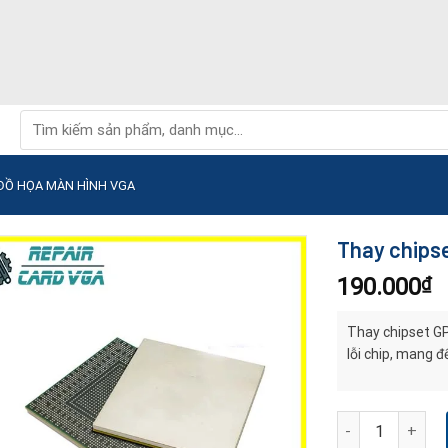
Tìm
kiếm:
 ĐỒ HỌA MÀN HÌNH VGA
Thay chips
190.000
₫
Thay chipset G
lỗi chip, mang 
Thay chipset GP