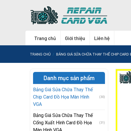
Skip
to
content
Trang chủ
Giới thiệu
Liên hệ
TRANG CHỦ
/
BẢNG GIÁ SỬA CHỮA THAY THẾ CHIP CARD
Danh mục sản phẩm
Bảng Giá Sửa Chữa Thay Thế
Chip Card Đồ Họa Màn Hình
(30)
VGA
Bảng Giá Sửa Chữa Thay Thế
Cổng Xuất Hình Card Đồ Họa
(31)
Màn Hình VGA