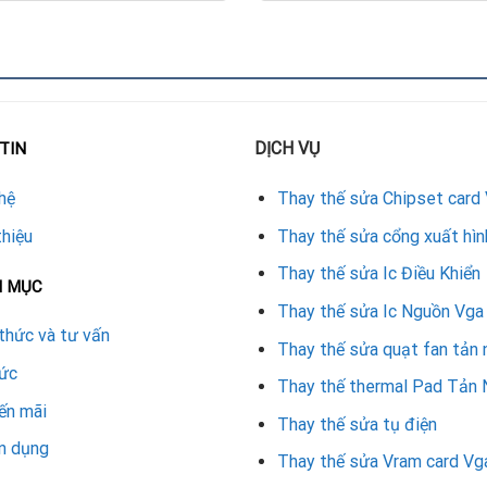
hỏng hóc.
U cũ.
DỊCH VỤ
TIN
oàn toàn.
hệ
Thay thế sửa Chipset card
thay.
thiệu
Thay thế sửa cổng xuất hìn
Thay thế sửa Ic Điều Khiển
n đại, card GTX 180 sau sửa chữa sẽ hoạt động ổn định, hiệu nă
N MỤC
Thay thế sửa Ic Nguồn Vga
a để thay chipset GPU VGA GTX 180
thức và tư vấn
Thay thế sửa quạt fan tản 
tức
ợc:
Thay thế thermal Pad Tản 
ến mãi
Thay thế sửa tụ điện
c.
n dụng
Thay thế sửa Vram card Vg
toàn.