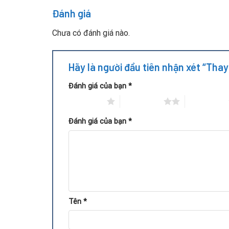
Đánh giá
Chưa có đánh giá nào.
Hãy là người đầu tiên nhận xét “Tha
Đánh giá của bạn
*
1 trên 5 sao
2 trên 5 sao
3 trên 5 sao
Đánh giá của bạn
*
Quy trình thay chipset GPU VGA
Tên
*
Repair Card Vga là địa chỉ chuyên nghiệp trong v
như sau: