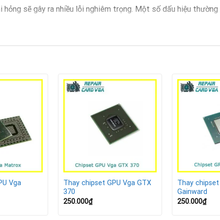
i hỏng sẽ gây ra nhiều lỗi nghiêm trọng. Một số dấu hiệu thườn
.
 đặt.
i màu.
ặc chơi game.
ên tiến hành thay chipset GPU càng sớm càng tốt để tránh card b
PU Vga
Thay chipset GPU Vga GTX
Thay chipse
370
Gainward
250.000
₫
250.000
₫