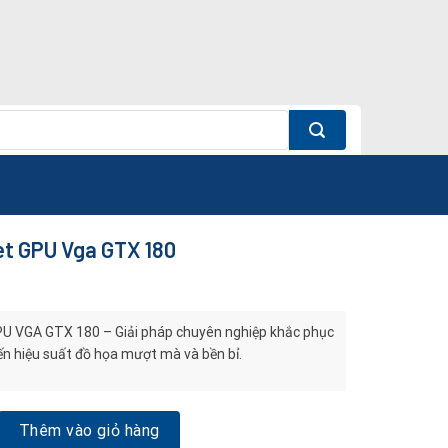
et GPU Vga GTX 180
PU VGA GTX 180 – Giải pháp chuyên nghiệp khắc phục
đến hiệu suất đồ họa mượt mà và bền bỉ.
U Vga GTX 180 số lượng
Thêm vào giỏ hàng