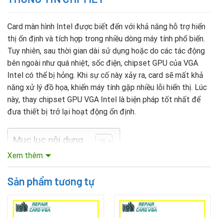
Card màn hình Intel được biết đến với khả năng hỗ trợ hiển
thị ổn định và tích hợp trong nhiều dòng máy tính phổ biến.
Tuy nhiên, sau thời gian dài sử dụng hoặc do các tác động
bên ngoài như quá nhiệt, sốc điện, chipset GPU của VGA
Intel có thể bị hỏng. Khi sự cố này xảy ra, card sẽ mất khả
năng xử lý đồ họa, khiến máy tính gặp nhiều lỗi hiển thị. Lúc
này, thay chipset GPU VGA Intel là biện pháp tốt nhất để
đưa thiết bị trở lại hoạt động ổn định.
Mục lục nội dung
Xem thêm
Dấu hiệu nhận biết VGA Intel bị lỗi chipset GPU
Sản phẩm tương tự
Khi chipset GPU của VGA Intel gặp sự cố, card sẽ xuất hiện
nhiều biểu hiện bất thường. Một số dấu hiệu thường gặp
bao gồm: