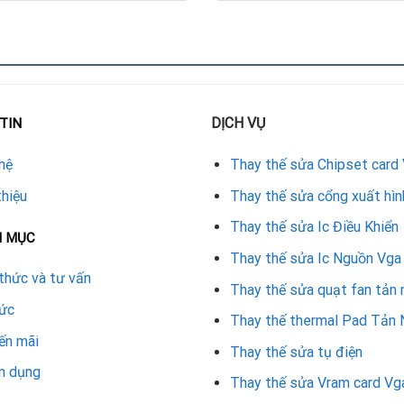
 chơi game.
không tản nhiệt hiệu quả.
DỊCH VỤ
TIN
ho máy trạm đồ họa ở Đà Nẵng
, rất có thể nguyên nhân đến từ ch
hệ
Thay thế sửa Chipset card
660 Ti tại Repair Card Vga
thiệu
Thay thế sửa cổng xuất hìn
Thay thế sửa Ic Điều Khiển
theo quy trình kỹ lưỡng để đảm bảo chất lượng:
N MỤC
Thay thế sửa Ic Nguồn Vga
g.
thức và tư vấn
Thay thế sửa quạt fan tản 
tức
chipset GPU.
Thay thế thermal Pad Tản 
ến mãi
Thay thế sửa tụ điện
n dụng
Thay thế sửa Vram card Vg