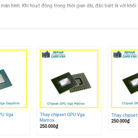
àn hình. Khi hoạt động trong thời gian dài, đặc biệt là với khối
 hoặc keo tản nhiệt bị khô.
ơi game, render, dựng hình 3D.
 điện.
 dụng.
chipset GPU
PU Vga
Thay chipset GPU Vga
Thay chipset
Matrox
250.000
₫
250.000
₫