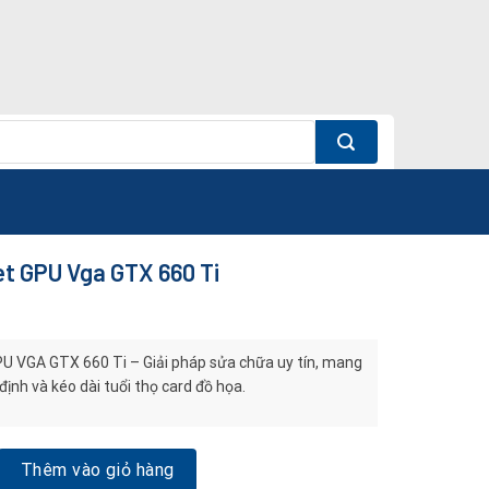
t GPU Vga GTX 660 Ti
U VGA GTX 660 Ti – Giải pháp sửa chữa uy tín, mang
 định và kéo dài tuổi thọ card đồ họa.
U Vga GTX 660 Ti số lượng
Thêm vào giỏ hàng