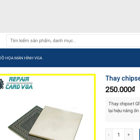
Tìm
kiếm:
 ĐỒ HỌA MÀN HÌNH VGA
Thay chipse
250.000
₫
Thay chipset GP
lại hiệu năng ổn
Thay chipset GP