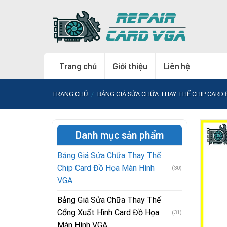
Skip
to
content
Trang chủ
Giới thiệu
Liên hệ
TRANG CHỦ
/
BẢNG GIÁ SỬA CHỮA THAY THẾ CHIP CARD
Danh mục sản phẩm
Bảng Giá Sửa Chữa Thay Thế
Chip Card Đồ Họa Màn Hình
(30)
VGA
Bảng Giá Sửa Chữa Thay Thế
Cổng Xuất Hình Card Đồ Họa
(31)
Màn Hình VGA