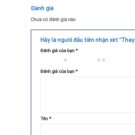
Đánh giá
Chưa có đánh giá nào.
Hãy là người đầu tiên nhận xét “Tha
Đánh giá của bạn
*
1 trên 5 sao
2 trên 5 sao
3 trên 5 sao
Đánh giá của bạn
*
Người dùng có thể nhận biết card cần thay chips
Card không hiển thị hình ảnh dù máy vẫn khởi đ
Tên
*
Xuất hiện sọc, vỡ hình hoặc màn hình xanh khi 