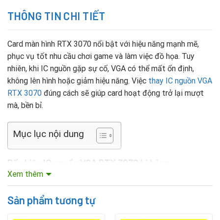
THÔNG TIN CHI TIẾT
Card màn hình RTX 3070 nổi bật với hiệu năng mạnh mẽ,
phục vụ tốt nhu cầu chơi game và làm việc đồ họa. Tuy
nhiên, khi IC nguồn gặp sự cố, VGA có thể mất ổn định,
không lên hình hoặc giảm hiệu năng. Việc
thay IC nguồn VGA
RTX 3070
đúng cách sẽ giúp card hoạt động trở lại mượt
mà, bền bỉ.
Mục lục nội dung
Dấu hiệu IC nguồn VGA RTX 3070 bị hỏng
Xem thêm
Máy tính không nhận card khi khởi động.
Sản phẩm tương tự
Quạt VGA quay nhưng không xuất hình.