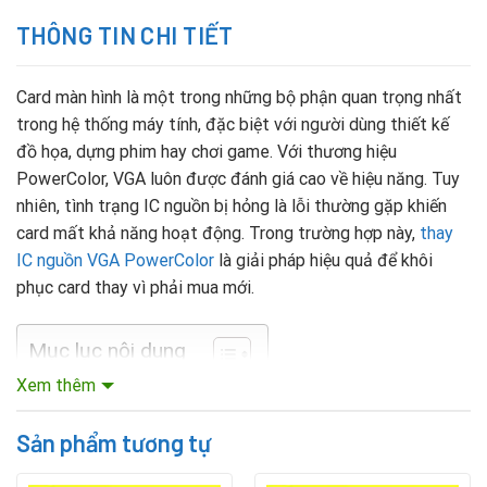
THÔNG TIN CHI TIẾT
Card màn hình là một trong những bộ phận quan trọng nhất
trong hệ thống máy tính, đặc biệt với người dùng thiết kế
đồ họa, dựng phim hay chơi game. Với thương hiệu
PowerColor, VGA luôn được đánh giá cao về hiệu năng. Tuy
nhiên, tình trạng IC nguồn bị hỏng là lỗi thường gặp khiến
card mất khả năng hoạt động. Trong trường hợp này,
thay
IC nguồn VGA PowerColor
là giải pháp hiệu quả để khôi
phục card thay vì phải mua mới.
Mục lục nội dung
Xem thêm
Dấu hiệu IC nguồn VGA PowerColor bị hỏng
Sản phẩm tương tự
Máy tính bật nhưng không nhận card rời, chỉ chạy bằng
card onboard.