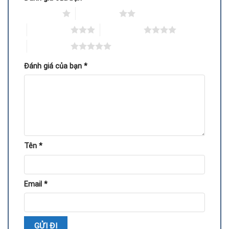
1 trên 5 sao
2 trên 5 sao
3 trên 5 sao
4 trên 5 sao
5 trên 5 sao
Đánh giá của bạn
*
Kiểm tra tình trạng card, xác định lỗi IC nguồn.
Tháo IC nguồn cũ bằng dụng cụ chuyên dụng.
Vệ sinh bo mạch và gắn IC nguồn mới.
Tên
*
Kiểm tra hoạt động của card sau khi thay.
Test hiệu năng để đảm bảo card hoạt động ổn định.
Email
*
Lợi ích khi thay IC nguồn đúng cách
Khôi phục hiệu năng ổn định, xử lý đồ họa mượt mà.