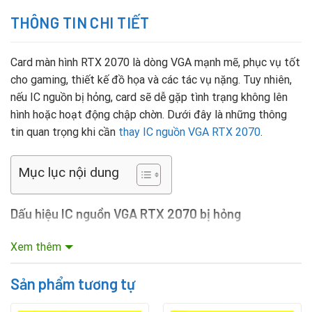
THÔNG TIN CHI TIẾT
Card màn hình RTX 2070 là dòng VGA mạnh mẽ, phục vụ tốt
cho gaming, thiết kế đồ họa và các tác vụ nặng. Tuy nhiên,
nếu IC nguồn bị hỏng, card sẽ dễ gặp tình trạng không lên
hình hoặc hoạt động chập chờn. Dưới đây là những thông
tin quan trọng khi cần
thay IC nguồn VGA RTX 2070
.
Mục lục nội dung
Dấu hiệu IC nguồn VGA RTX 2070 bị hỏng
Máy tính khởi động nhưng màn hình không hiển thị.
Xem thêm
Card VGA nóng bất thường hoặc quạt không quay.
Sản phẩm tương tự
Máy hay bị sập nguồn khi chạy game hay phần mềm đồ