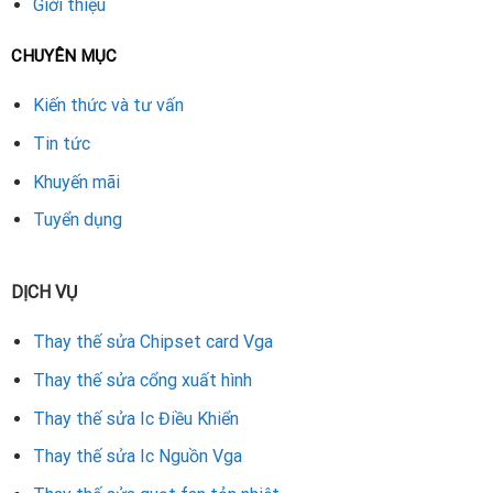
chữa.
Giới thiệu
Thay IC nguồn VGA RTX 2070 đúng cách sẽ giúp card đồ
CHUYÊN MỤC
họa của bạn hoạt động ổn định, duy trì hiệu năng cao cấp và
Kiến thức và tư vấn
tiết kiệm đáng kể chi phí so với mua mới.
Tin tức
Rate this product
Khuyến mãi
Tuyển dụng
DỊCH VỤ
Thay thế sửa Chipset card Vga
Thay thế sửa cổng xuất hình
Thay thế sửa Ic Điều Khiển
Thay thế sửa Ic Nguồn Vga