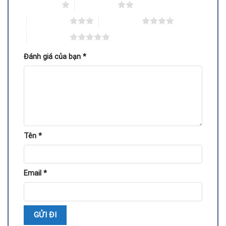
1 trên 5 sao
2 trên 5 sao
3 trên 5 sao
4 trên 5 sao
5 trên 5 sao
Đánh giá của bạn
*
Tên
*
Việc thay IC nguồn VGA cần kỹ thuật và máy móc chuyên
dụng. Quy trình cơ bản gồm:
Email
*
Kiểm tra tình trạng card và xác định lỗi IC nguồn.
Dùng thiết bị chuyên dụng tháo IC bị hỏng.
Thay thế IC nguồn mới, đúng thông số kỹ thuật.