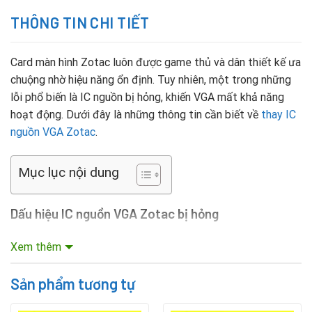
THÔNG TIN CHI TIẾT
Card màn hình Zotac luôn được game thủ và dân thiết kế ưa
chuộng nhờ hiệu năng ổn định. Tuy nhiên, một trong những
lỗi phổ biến là IC nguồn bị hỏng, khiến VGA mất khả năng
hoạt động. Dưới đây là những thông tin cần biết về
thay IC
nguồn VGA Zotac
.
Mục lục nội dung
Dấu hiệu IC nguồn VGA Zotac bị hỏng
Máy tính không nhận card đồ họa khi khởi động.
Xem thêm
Màn hình đen hoặc máy tự khởi động lại khi chạy ứng
Sản phẩm tương tự
dụng nặng.