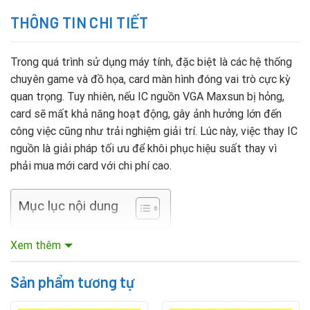
THÔNG TIN CHI TIẾT
Trong quá trình sử dụng máy tính, đặc biệt là các hệ thống
chuyên game và đồ họa, card màn hình đóng vai trò cực kỳ
quan trọng. Tuy nhiên, nếu IC nguồn VGA Maxsun bị hỏng,
card sẽ mất khả năng hoạt động, gây ảnh hưởng lớn đến
công việc cũng như trải nghiệm giải trí. Lúc này, việc thay IC
nguồn là giải pháp tối ưu để khôi phục hiệu suất thay vì
phải mua mới card với chi phí cao.
Mục lục nội dung
Dấu hiệu IC nguồn VGA Maxsun bị hỏng
Xem thêm
Máy tính không nhận card, màn hình không hiển thị.
Sản phẩm tương tự
Thường xuyên xảy ra tình trạng treo máy, tự khởi động