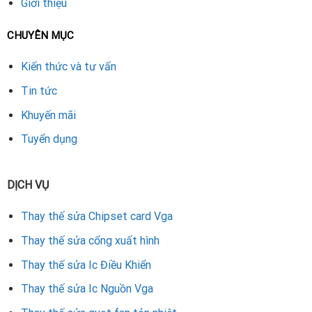
Giới thiệu
sửa chữa card màn hình máy tính tại Đà Nẵng
, hãy lựa chọn
trung tâm uy tín với đội ngũ kỹ thuật viên chuyên nghiệp,
CHUYÊN MỤC
trang thiết bị hiện đại và linh kiện chính hãng. Đây là giải
pháp an toàn, nhanh chóng và tiết kiệm nhất để chiếc VGA
Kiến thức và tư vấn
của bạn trở lại hiệu năng ban đầu.
Tin tức
Khuyến mãi
Rate this product
Tuyển dụng
DỊCH VỤ
Thay thế sửa Chipset card Vga
Thay thế sửa cổng xuất hình
Thay thế sửa Ic Điều Khiển
Thay thế sửa Ic Nguồn Vga