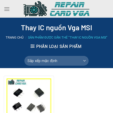
Skip
to
content
Thay IC nguồn Vga MSI
TRANG CHỦ
/
SẢN PHẨM ĐƯỢC GẮN THẺ “THAY IC NGUỒN VGA MSI”
PHÂN LOẠI SẢN PHẨM