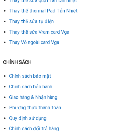
Thay thế sửa quạt fan tản nhiệt
Bảo hành uy tín, hỗ trợ hậu mãi.
Thay thế thermal Pad Tản Nhiệt
Thay thế sửa tụ điện
Dịch vụ sửa card VGA chuyên nghiệp Đà Nẵng chính là giải
pháp tối ưu giúp card GeForce 740 và nhiều dòng VGA khác
Thay thế sửa Vram card Vga
phục hồi hiệu năng ổn định, đáp ứng tốt nhu cầu chơi game,
Thay Vỏ ngoài card Vga
làm việc và thiết kế đồ họa.
CHÍNH SÁCH
Rate this product
Chính sách bảo mật
Chính sách bảo hành
Giao hàng & Nhận hàng
Phương thức thanh toán
Quy định sử dụng
Chính sách đổi trả hàng