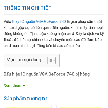
THÔNG TIN CHI TIẾT
Việc
thay IC nguồn VGA GeForce 740
là giải pháp cần thiết
khi card gặp sự cố liên quan đến nguồn, khiến máy tính hoạt
động không ổn định hoặc không nhận card. Đây là dịch vụ kỹ
thuật đòi hỏi sự chính xác và chuyên môn cao để đảm bảo
card màn hình hoạt động bền bỉ sau sửa chữa.
Mục lục nội dung
Dấu hiệu IC nguồn VGA GeForce 740 bị hỏng
Máy tính không nhận card VGA hoặc màn hình không hiển
Xem thêm
thị.
Sản phẩm tương tự
Quạt VGA không quay hoặc quay bất thường.