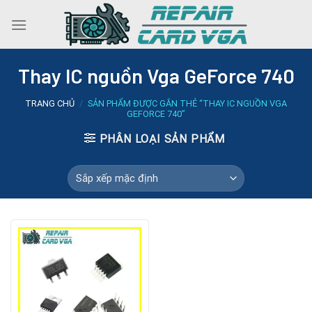
Skip
to
content
Thay IC nguồn Vga GeForce 740
TRANG CHỦ
/
SẢN PHẨM ĐƯỢC GẮN THẺ “THAY IC NGUỒN VGA
GEFORCE 740”
PHÂN LOẠI SẢN PHẨM