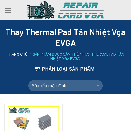
Skip
to
content
Thay Thermal Pad Tản Nhiệt Vga
EVGA
TRANG CHỦ
/
SẢN PHẨM ĐƯỢC GẮN THẺ “THAY THERMAL PAD TẢN
NHIỆT VGA EVGA”
PHÂN LOẠI SẢN PHẨM