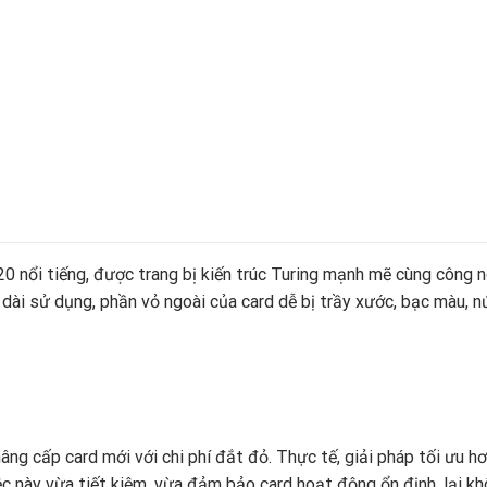
 nổi tiếng, được trang bị kiến trúc Turing mạnh mẽ cùng công ng
n dài sử dụng, phần vỏ ngoài của card dễ bị trầy xước, bạc màu, 
nâng cấp card mới với chi phí đắt đỏ. Thực tế, giải pháp tối ưu hơ
ệc này vừa tiết kiệm, vừa đảm bảo card hoạt động ổn định, lại k