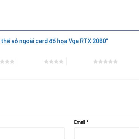
hơn, dễ bị nứt hoặc biến dạng nếu tản nhiệt hoạt động quá tải.
ay vỏ ngoài, kỹ thuật viên sẽ tư vấn loại vỏ phù hợp để giữ ngu
y thế vỏ ngoài card đồ họa Vga RTX 2060”
 RTX 2060?
 thường gặp các vấn đề sau:
4 trên 5 sao
5 trên 5 sao
ất tản nhiệt.
vào bo mạch.
Email
*
ẩm mỹ mà còn ảnh hưởng trực tiếp đến hiệu suất vận hành của ca