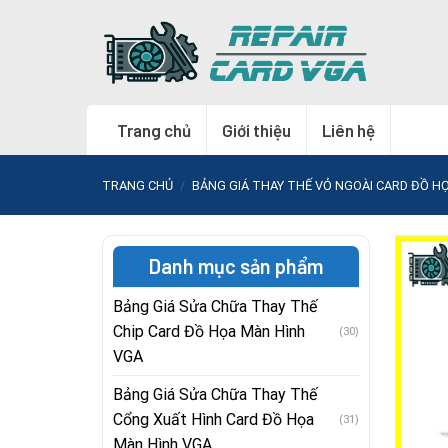
Skip
to
content
Trang chủ
Giới thiệu
Liên hệ
TRANG CHỦ
/
BẢNG GIÁ THAY THẾ VỎ NGOÀI CARD ĐỒ H
Danh mục sản phẩm
Bảng Giá Sửa Chữa Thay Thế
Chip Card Đồ Họa Màn Hình
(30)
VGA
Bảng Giá Sửa Chữa Thay Thế
Cổng Xuất Hình Card Đồ Họa
(31)
Màn Hình VGA