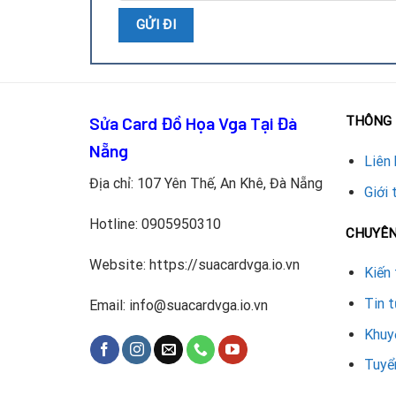
Sửa Card Đồ Họa Vga Tại Đà
THÔNG 
Nẵng
Liên 
Địa chỉ: 107 Yên Thế, An Khê, Đà Nẵng
Giới 
Hotline:
0905950310
CHUYÊ
Website: https://suacardvga.io.vn
Kiến 
Tin 
Email: info@suacardvga.io.vn
Khuy
Tuyể