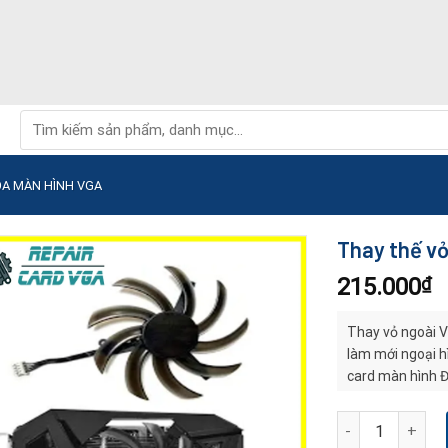
Tìm
kiếm:
ỌA MÀN HÌNH VGA
Thay thế vỏ
215.000
₫
Thay vỏ ngoài V
làm mới ngoại h
card màn hình Đà
Thay thế vỏ ngoà