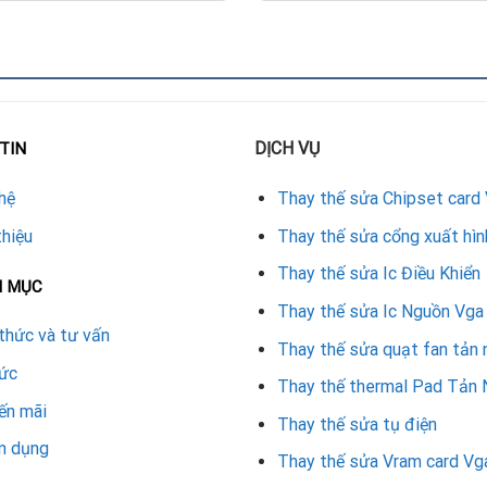
DỊCH VỤ
TIN
hệ
Thay thế sửa Chipset card
thiệu
Thay thế sửa cổng xuất hìn
Thay thế sửa Ic Điều Khiển
N MỤC
Thay thế sửa Ic Nguồn Vga
thức và tư vấn
Thay thế sửa quạt fan tản 
tức
Thay thế thermal Pad Tản 
ến mãi
Thay thế sửa tụ điện
n dụng
Thay thế sửa Vram card Vg