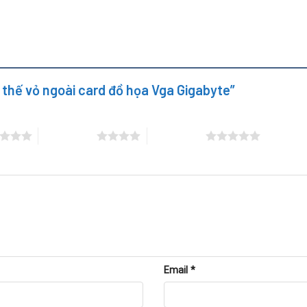
y thế vỏ ngoài card đồ họa Vga Gigabyte”
4 trên 5 sao
5 trên 5 sao
Email
*