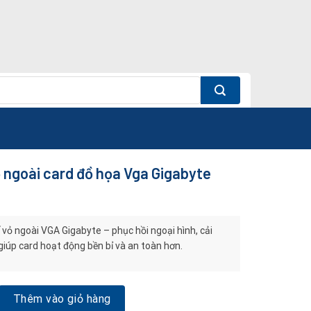
 ngoài card đồ họa Vga Gigabyte
 vỏ ngoài VGA Gigabyte – phục hồi ngoại hình, cải
 giúp card hoạt động bền bỉ và an toàn hơn.
i card đồ họa Vga Gigabyte số lượng
Thêm vào giỏ hàng