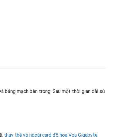
và bảng mạch bên trong. Sau một thời gian dài sử
ế,
thay thế vỏ ngoài card đồ họa Vga Gigabyte