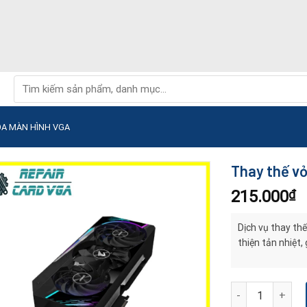
Tìm
kiếm:
ỌA MÀN HÌNH VGA
Thay thế vỏ
215.000
₫
Dịch vụ thay thế
thiện tản nhiệt,
Thay thế vỏ ngoà