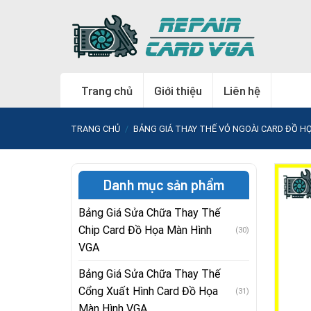
Skip
to
content
Trang chủ
Giới thiệu
Liên hệ
TRANG CHỦ
/
BẢNG GIÁ THAY THẾ VỎ NGOÀI CARD ĐỒ H
Danh mục sản phẩm
Bảng Giá Sửa Chữa Thay Thế
Chip Card Đồ Họa Màn Hình
(30)
VGA
Bảng Giá Sửa Chữa Thay Thế
Cổng Xuất Hình Card Đồ Họa
(31)
Màn Hình VGA