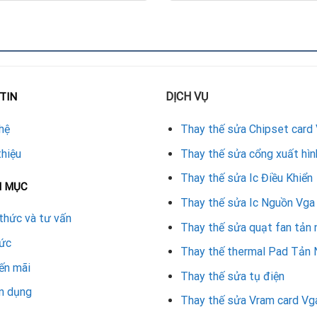
 950, GTX 1050 Ti, GTX 1060. Đây là dòng card phổ thông, xuất
a vỏ dễ bị giòn, quạt có thể lỏng hoặc kêu to. Việc thay vỏ khô
 toàn bộ hệ thống.
DỊCH VỤ
TIN
hệ
Thay thế sửa Chipset card
2080, RTX 2080 Ti. Dòng card này có hiệu năng mạnh mẽ, thườn
thiệu
Thay thế sửa cổng xuất hìn
card hoạt động liên tục. Sau một thời gian, màu vỏ có thể phai, c
Thay thế sửa Ic Điều Khiển
N MỤC
Thay thế sửa Ic Nguồn Vga
thức và tư vấn
Thay thế sửa quạt fan tản 
 Đây là dòng card vẫn còn phổ biến và được nhiều game thủ tin
tức
Thay thế thermal Pad Tản 
lắp nhiều lần. Thay vỏ ngoài là giải pháp tốt để kéo dài tuổi th
ến mãi
Thay thế sửa tụ điện
n dụng
Thay thế sửa Vram card Vg