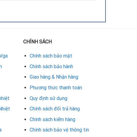
 hiện nhiều trong các bộ PC văn phòng và
ng chỉ khắc phục các vấn đề này mà còn giúp
CHÍNH SÁCH
 Vga
Chính sách bảo mật
g được dùng cho thiết kế đồ họa và gaming. Tuy
h
Chính sách bảo hành
ác ngàm gắn quạt dễ gãy. Thay vỏ sẽ giúp card giữ
Giao hàng & Nhận hàng
Phương thức thanh toán
nhiệt
Quy định sử dụng
 dùng. Với thiết kế quạt lớn và khung hầm hố,
Nhiệt
Chính sách đổi trả hàng
ọ card, đồng thời giữ cho hệ thống luôn vận hành
Chính sách kiểm hàng
a
Chính sách bảo vệ thông tin